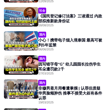
12/09/2025
社会
《国民登记修订法案》三读通过 内政
部拟推新款身份证
28/08/2025
国内
小心！携带电子烟入境泰国 最高可被
判5年监禁
06/06/2025
国内
因写错字母“G” 幼儿园园长拉伤学生
耳朵遭罚款2千
27/03/2025
国内
非穆男斋月用餐遭掌掴 | 认罪但质疑
华男脸颊肿伤 推事不接受大叔有条件
认罪
19/03/2025