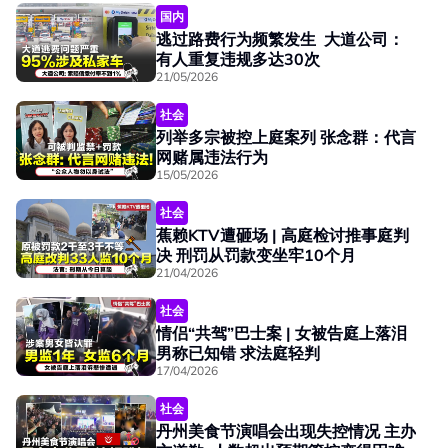
国内
逃过路费行为频繁发生 大道公司：
有人重复违规多达30次
21/05/2026
社会
列举多宗被控上庭案列 张念群：代言
网赌属违法行为
15/05/2026
社会
蕉赖KTV遭砸场 | 高庭检讨推事庭判
决 刑罚从罚款变坐牢10个月
21/04/2026
社会
情侣“共驾”巴士案 | 女被告庭上落泪
男称已知错 求法庭轻判
17/04/2026
社会
丹州美食节演唱会出现失控情况 主办