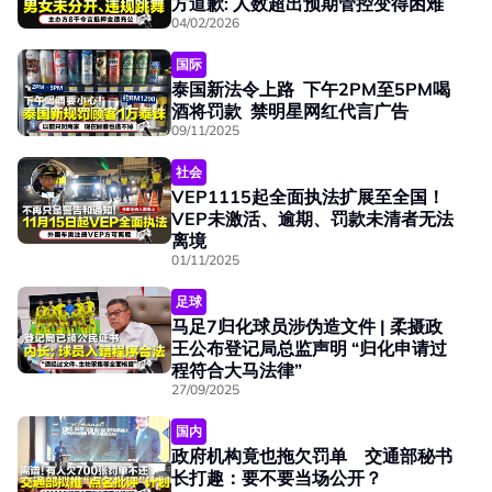
方道歉: 人数超出预期管控变得困难
04/02/2026
国际
泰国新法令上路 下午2PM至5PM喝
酒将罚款 禁明星网红代言广告
09/11/2025
社会
VEP1115起全面执法扩展至全国！
VEP未激活、逾期、罚款未清者无法
离境
01/11/2025
足球
马足7归化球员涉伪造文件 | 柔摄政
王公布登记局总监声明 “归化申请过
程符合大马法律”
27/09/2025
国内
政府机构竟也拖欠罚单 交通部秘书
长打趣：要不要当场公开？