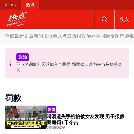
Skip to main content
XUAN
热点
登入
全部
最新文章
新闻报报看
八点最热报
政治
社会
国际
专题
奇趣
视
政治
社会
政治
哈迪“土团已自动退出国盟论”惹议 达基尤丁：伊党准备好
不点名调侃刘天球加入全民党 邓章钦：以为去当马华总会
甫开店遭凶徒闯入 甲洞投注站女职员遭纵火 全身50%烧伤
向社团局解释
长
罚款
新闻
喝酒遗失手机怕被女友发现 男子报假
案遭罚1千令吉
26/05/2026