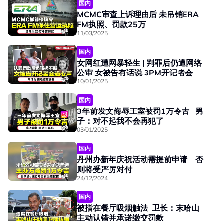
国内
MCMC审查上诉理由后 未吊销ERA
FM执照、罚款25万
11/03/2025
国内
女网红遭网暴轻生 | 判罪后仍遭网络
公审 女被告有话说 3PM开记者会
10/01/2025
国内
3年前发文侮辱王室被罚1万令吉 男
子：对不起我不会再犯了
03/01/2025
国内
丹州办新年庆祝活动需提前申请 否
则将受严厉对付
24/12/2024
国内
被指在餐厅吸烟触法 卫长：末哈山
主动认错并承诺缴交罚款