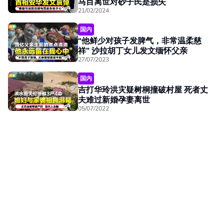
马目离世对砂子民是损失
21/02/2024
国内
“他鲜少对孩子发脾气，非常温柔慈
祥” 沙拉胡丁女儿发文缅怀父亲
27/07/2023
国内
吉打华玲洪灾疑树桐撞破村屋 死者丈
夫难过新婚孕妻离世
05/07/2022