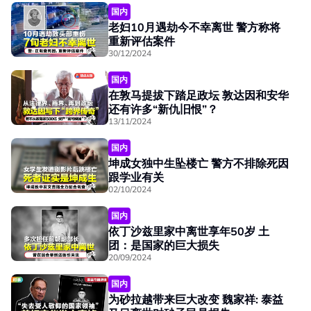
国内
老妇10月遇劫今不幸离世 警方称将
重新评估案件
30/12/2024
国内
在敦马提拔下踏足政坛 敦达因和安华
还有许多“新仇旧恨”？
13/11/2024
国内
坤成女独中生坠楼亡 警方不排除死因
跟学业有关
02/10/2024
国内
依丁沙兹里家中离世享年50岁 土
团：是国家的巨大损失
20/09/2024
国内
为砂拉越带来巨大改变 魏家祥: 泰益