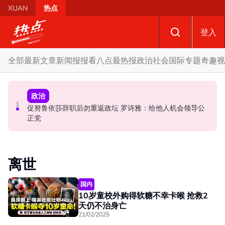
Skip to main content
XUAN
热点
登入
全部
最新文章
新闻报报看
八点最热报
政治
社会
国际
专题
奇趣
视
国际
政治
政治
促努鲁依莎辞职后勿重返政坛 罗诗雅：给他人机会领导公
炮轰哈迪不了解章程 阿兹敏：国盟无“自动退盟”规定
泰校园枪击案酿8师生亡 枪手疑遭长期遭霸凌成导火索
正党
离世
国内
10岁童校外购得软糖不幸卡喉 抢救2
天仍不治身亡
21/02/2025