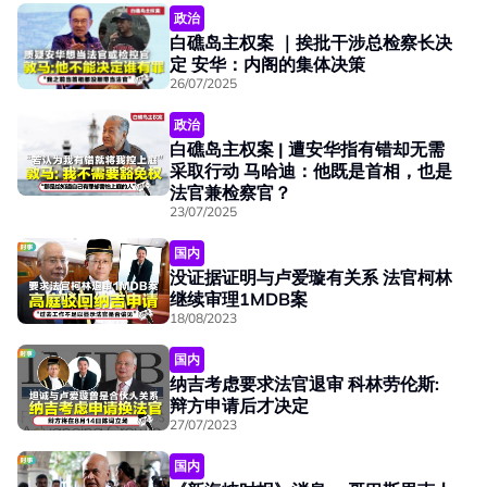
政治
白礁岛主权案 ｜挨批干涉总检察长决
定 安华：内阁的集体决策
26/07/2025
政治
白礁岛主权案 | 遭安华指有错却无需
采取行动 马哈迪：他既是首相，也是
法官兼检察官？
23/07/2025
国内
没证据证明与卢爱璇有关系 法官柯林
继续审理1MDB案
18/08/2023
国内
纳吉考虑要求法官退审 科林劳伦斯:
辩方申请后才决定
27/07/2023
国内