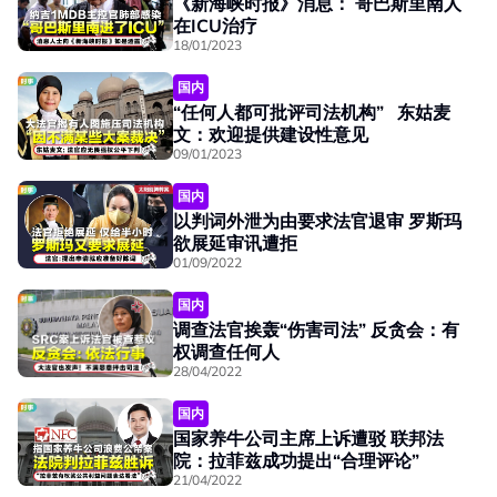
《新海峡时报》消息： 哥巴斯里南人
在ICU治疗
18/01/2023
国内
“任何人都可批评司法机构” 东姑麦
文：欢迎提供建设性意见
09/01/2023
国内
以判词外泄为由要求法官退审 罗斯玛
欲展延审讯遭拒
01/09/2022
国内
调查法官挨轰“伤害司法” 反贪会：有
权调查任何人
28/04/2022
国内
国家养牛公司主席上诉遭驳 联邦法
院：拉菲兹成功提出“合理评论”
21/04/2022