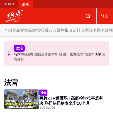
Skip to main content
XUAN
热点
登入
全部
最新文章
新闻报报看
八点最热报
政治
社会
国际
专题
奇趣
视
政治
社会
政治
登州土团党爆出走潮 哈迪公开“挖角”：欢迎退党领袖加入
若健康允许827将如期上庭 律师：沙比里希望通过法律证
马六甲6国席 国盟占3 国阵0 哈迪：按党实力与国阵谈甲议
伊党
明清白
席分配
法官
社会
蕉赖KTV遭砸场 | 高庭检讨推事庭判
决 刑罚从罚款变坐牢10个月
21/04/2026