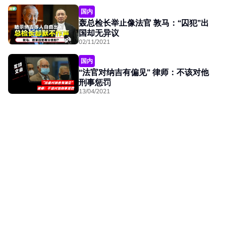
国内
轰总检长举止像法官 敦马：“囚犯”出
国却无异议
02/11/2021
国内
“法官对纳吉有偏见” 律师：不该对他
刑事惩罚
13/04/2021