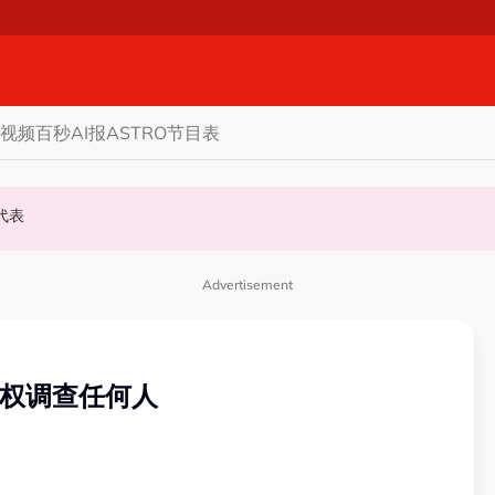
视频
百秒AI报
ASTRO节目表
名代表
通过法律证明清白
力与国阵谈甲议席分配
Advertisement
有权调查任何人