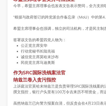
今早，希盟主席理事会也发表文告表示赞同，全力支持
“根据与政府签订的跨党派合作备忘录（MoU）中的第4
希盟主席理事会也强调，独立的司法机构，才是民主制
签署该文告的希盟四党人物为：
公正党主席安华
行动党秘书长陆兆福
诚信党主席莫哈末沙布
民统党主席马迪奥斯
作为SRC国际洗钱案法官
纳兹兰卷入贪污指控
上诉庭法官莫哈末纳兹兰是负责审理SRC国际洗钱案的法官，
撰文指控，银行户头里有100万令吉来历不明资金，而
虽然纳兹兰已向警方报案自清，但反贪会在4月23日表