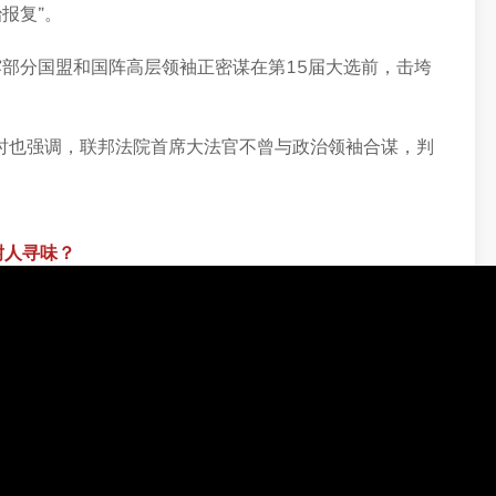
报复”。
露部分国盟和国阵高层领袖正密谋在第15届大选前，击垮
时也强调，联邦法院首席大法官不曾与政治领袖合谋，判
耐人寻味？