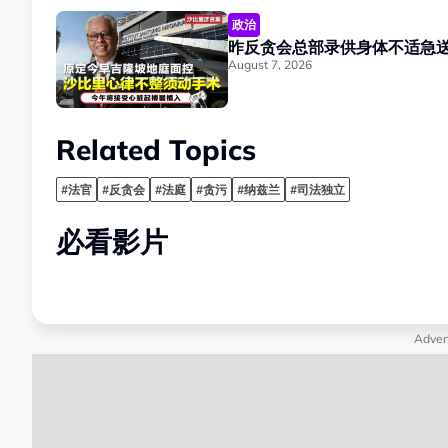
政治
August 7, 2026
Related Topics
#法官
#反贪会
#法庭
#贪污
#纳兹兰
#司法独立
必看影片
Adver