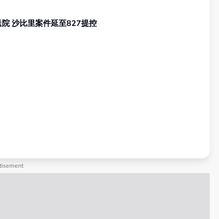
昨反贪会总部录供身体不适急送院 沙比里案件延至827提控
tisement