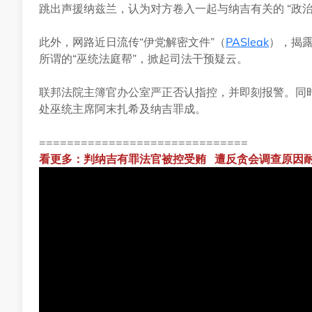
跳出声援纳兹兰，认为对方卷入一起与纳吉有关的 “政治
此外，网路近日流传“伊党解密文件”（
PASleak
），揭
所谓的“巫统法庭帮”，掀起司法干预疑云。
联邦法院主簿官办公室严正否认指控，并即刻报警。同
处巫统主席阿末扎希及纳吉罪成。
==============================
看更多：
判纳吉有罪法官被控受贿
遭反贪会调查原因