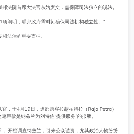
联邦法院首席大法官东姑麦文，需保障司法独立的说法。
.1项阐明，联邦政府需时刻确保司法机构独立性。”
度和法治的重要支柱。
于4月19日，遭部落客拉惹柏特拉（Raja Petra）
这笔巨款是纳兹兰为刘特佐“提供服务”的报酬。
示， 开档调查纳兹兰，引来公众谴责，尤其政治人物纷纷