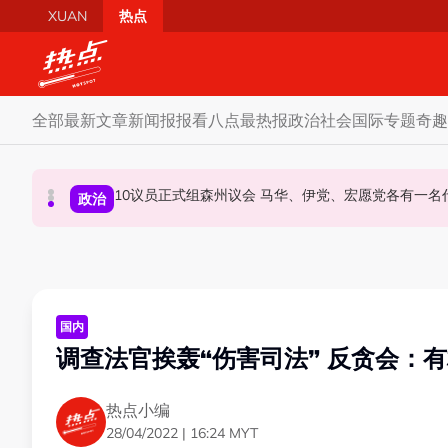
Skip to main content
XUAN
热点
全部
最新文章
新闻报报看
八点最热报
政治
社会
国际
专题
奇趣
10议员正式组森州议会 马华、伊党、宏愿党各有一
若健康允许827将如期上庭 律师：沙比里希望
马六甲6国席 国盟占3 国阵0 哈迪：按党实
政治
政治
社会
国内
调查法官挨轰“伤害司法” 反贪会：
热点小编
28/04/2022 | 16:24 MYT