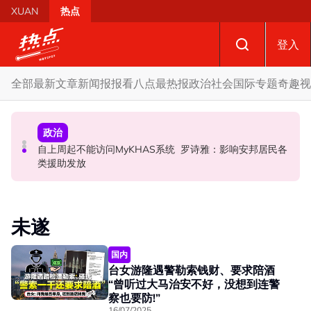
Skip to main content
XUAN
热点
登入
全部
最新文章
新闻报报看
八点最热报
政治
社会
国际
专题
奇趣
视
社会
政治
政治
摩托车况欠佳、骑士疲劳肇祸 RXZ主办方否认非法飙车引
自上周起不能访问MyKHAS系统 罗诗雅：影响安邦居民各
开放与各方合作迎战甲州选 扎希：国阵捍卫甲州21席
发车祸
类援助发放
未遂
国内
台女游隆遇警勒索钱财、要求陪酒
“曾听过大马治安不好，没想到连警
察也要防!”
16/07/2025