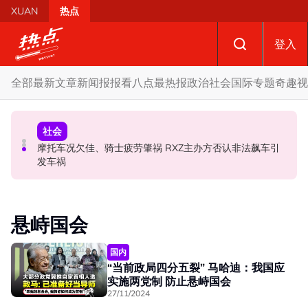
Skip to main content
XUAN
热点
登入
全部
最新文章
新闻报报看
八点最热报
政治
社会
国际
专题
奇趣
视
政治
财经
社会
SST成华商远离希盟因素？ 阿末马斯兰：华裔商家更倾向
摩托车况欠佳、骑士疲劳肇祸 RXZ主办方否认非法飙车引
柔森州选合作奏效 阿末马斯兰吁国阵国盟携手迎战甲州选
GST机制
发车祸
悬峙国会
国内
“当前政局四分五裂” 马哈迪：我国应
实施两党制 防止悬峙国会
27/11/2024