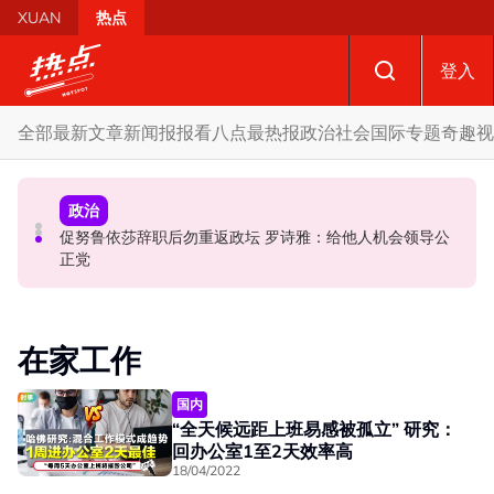
Skip to main content
XUAN
热点
登入
全部
最新文章
新闻报报看
八点最热报
政治
社会
国际
专题
奇趣
视
国际
政治
政治
促努鲁依莎辞职后勿重返政坛 罗诗雅：给他人机会领导公
炮轰哈迪不了解章程 阿兹敏：国盟无“自动退盟”规定
泰校园枪击案酿8师生亡 枪手疑遭长期遭霸凌成导火索
正党
在家工作
国内
“全天候远距上班易感被孤立” 研究：
回办公室1至2天效率高
18/04/2022