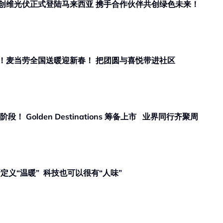
商业热点｜家电巨头跨界新能源！创维光伏正式登陆马来西亚 携手合作伙伴共创绿色未来！
！麦当劳全国送暖迎新春！ 把团圆与喜悦带进社区
den Destinations 筹备上市 业界同行齐聚周
商业热点 ｜HONOR 新春短片重新定义“温暖” 科技也可以很有“人味”