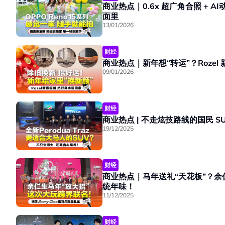
商业热点｜0.6x 超广角合照 + AI动态照片拼图：OPPO Reno15 系列，把生活的感觉拍进画
面里
13/01/2026
财经
09/01/2026
财经
商业热点 | 不走炫技路线的国民 SU
19/12/2025
财经
商业热点｜马年送礼“天花板”？余仁生携手 Jimmy
统年味！
11/12/2025
财经