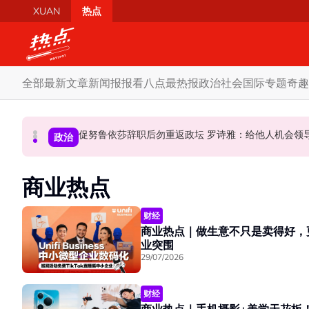
Skip to main content
XUAN
热点
全部
最新文章
新闻报报看
八点最热报
政治
社会
国际
专题
奇趣
炮轰哈迪不了解章程 阿兹敏：国盟无“自动退盟”规定
泰校园枪击案酿8师生亡 枪手疑遭长期遭霸凌成导火索
促努鲁依莎辞职后勿重返政坛 罗诗雅：给他人
政治
政治
国际
商业热点
财经
商业热点｜做生意不只是卖得好，更要让
业突围
29/07/2026
财经