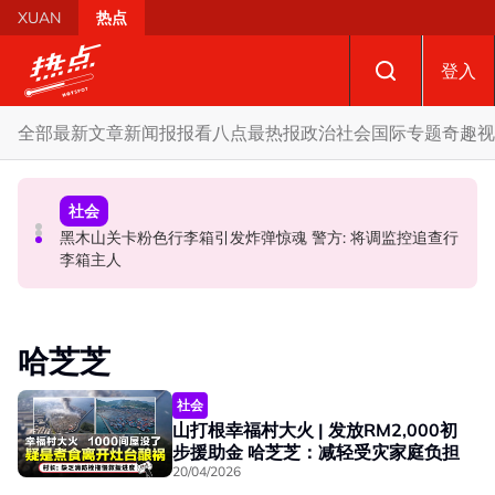
Skip to main content
XUAN
热点
登入
全部
最新文章
新闻报报看
八点最热报
政治
社会
国际
专题
奇趣
视
政治
政治
社会
特别点名望万、双溪乌浪 韩沙: 宏愿党也要守现有甲州议
黑木山关卡粉色行李箱引发炸弹惊魂 警方: 将调监控追查行
驳斥全国大选提前举行 法米：各成员党承诺挺政府至届满
席!
李箱主人
哈芝芝
社会
山打根幸福村大火 | 发放RM2,000初
步援助金 哈芝芝：减轻受灾家庭负担
20/04/2026