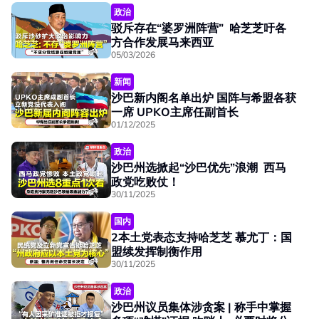
政治
驳斥存在“婆罗洲阵营” 哈芝芝吁各
方合作发展马来西亚
05/03/2026
新闻
沙巴新内阁名单出炉 国阵与希盟各获
一席 UPKO主席任副首长
01/12/2025
政治
沙巴州选掀起“沙巴优先”浪潮 西马
政党吃败仗！
30/11/2025
国内
2本土党表态支持哈芝芝 慕尤丁：国
盟续发挥制衡作用
30/11/2025
政治
沙巴州议员集体涉贪案 | 称手中掌握