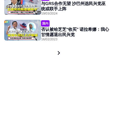
与GRS合作无望 沙巴州选民兴党巫
统或联手上阵
19/03/2024
国内
否认被哈芝芝“收买” 诺拉希娜：我心
甘情愿退出民兴党
16/02/2023