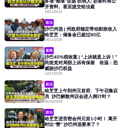
多项“难堪”证据 吹哨人: 必要时将公
开资料、甚至提交给法庭
20/11/2025
政治
沙巴州选 | 州政府稳定带动财政收入
哈芝芝：储备金已超过80亿
18/11/2025
新闻
沙巴40%税收案 | “上诉就是上诉！”
民统党对局部上诉有保留 依温：恐
威胁沙巴权益
12/11/2025
政治
哈芝芝上午到州元首府、下午召集议
员 沙巴解散州议会进入倒计时？
06/10/2025
政治
哈芝芝进宫密会州元首1小时！ 离开
时比“赞” 沙巴州选要来了？