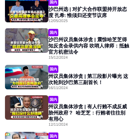
国内
沙巴州选 | 对扩大合作联盟持开放态
度 扎希: 惟须归还变节议席
12/05/2025
国内
沙巴州议员集体涉贪 | 震惊哈芝芝得
知反贪会录供内容 吹哨人律师：抵触
官方机密法令
15/12/2024
国内
州议员集体涉贪 | 第三段影片曝光 这
次轮到沙巴第三副首长！
16/11/2024
国内
州议员集体涉贪 | 有人行贿不成反威
胁州政府？ 哈芝芝：行贿者往往别
有用心
12/11/2024
国内