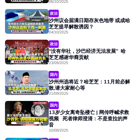
06/10/2025
政治
沙州议会届满日期存灰色地带 或成哈
芝芝提早解散诱因？
04/10/2025
政治
“没有华社，沙巴经济无法发展” 哈
芝芝感谢华裔贡献
23/09/2025
国内
沙州州选将近？哈芝芝：11月前必解
散,请大家耐心等
21/09/2025
国内
13岁少女离奇坠楼亡 | 网传呼喊求救
视频 死者律师澄清：不是查拉的声
音
10/08/2025