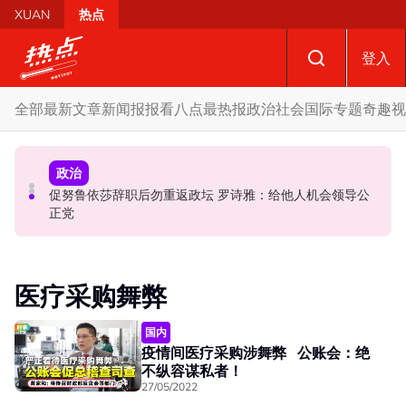
Skip to main content
XUAN
热点
登入
全部
最新文章
新闻报报看
八点最热报
政治
社会
国际
专题
奇趣
视
国际
政治
政治
促努鲁依莎辞职后勿重返政坛 罗诗雅：给他人机会领导公
炮轰哈迪不了解章程 阿兹敏：国盟无“自动退盟”规定
泰校园枪击案酿8师生亡 枪手疑遭长期遭霸凌成导火索
正党
医疗采购舞弊
国内
疫情间医疗采购涉舞弊 公账会：绝
不纵容谋私者！
27/05/2022