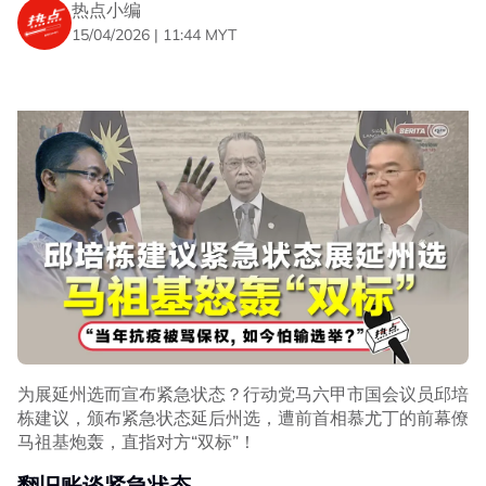
马人民在3月和4月的生活成本无疑会更加沉重。事实上，
热点小编
这场危机也扰乱全球供应链，进一步推高国际油价。”
15/04/2026 | 11:44 MYT
刘镇东补充，在全球不少国家面对燃油供应紧张及油价飙涨
之际，大马仍能维持RON95每公升RM1.99的补贴售价，
并确保国内燃油供应稳定，这正是BUDI95机制发挥作用的
成果。
“作为州务大臣，他应该了解真实情况，不应该像网络水军
那样，来迷惑民众。”
为展延州选而宣布紧急状态？行动党马六甲市国会议员邱培
栋建议，颁布紧急状态延后州选，遭前首相慕尤丁的前幕僚
马祖基炮轰，直指对方“双标”！
翻旧账谈紧急状态