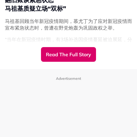
马祖基质疑立场“双标”
马祖基回顾当年新冠疫情期间，慕尤丁为了应对新冠疫情而
图: Liew Chin Tong 面子书
宣布紧急状态时，曾遭在野党炮轰为巩固政权之举。
黄家和质疑州选才批补贴政策
“当年在新冠疫情时期，有3场补选因疫情蔓延被迫展延，分
提醒翁哈菲兹: 巫统7部长在内阁
别是沙巴的三脚石与布加雅，以及霹雳的宜力。”
Read The Full Story
此外，行动党全国选举主任黄家和也在面子书上发文，质疑
“当时疫情并不局限在这些选区，而是已经扩散至全国，因
翁哈菲兹为何在柴油补贴于2024年重组、BUDI95配额制
此元首随后御准在全国范围内颁布紧急状态。”
度于2025年实施时始终保持沉默，却偏偏在柔佛州选期间
马祖基忆述，慕尤丁曾明确表示，若国家元首不御准，将不
才公开提出批评。
Advertisement
会提呈紧急状态建议。
他表示，若真的对相关政策有意见，为何过去从未发声，并
他补充，在此之前，国家元首曾拒绝内阁提出的相关建议。
提醒翁哈菲兹，巫统目前共有7名部长身在昌明政府内阁。
驳斥借机保权说法
“别忘了，他们不是泛泛之辈，他们是你的党主席、副主席
和署理主席，你都认识他们。只是你们党的总秘书不在而
“紧急状态无阻推翻政府”
已。”
马祖基强调，当时颁布紧急状态是为了抗疫，但反对党（即
黄家和认为，昌明政府在中东局势导致能源价格波动期间，
今日的执政党）却批评慕尤丁政府利用紧急状态来维持权