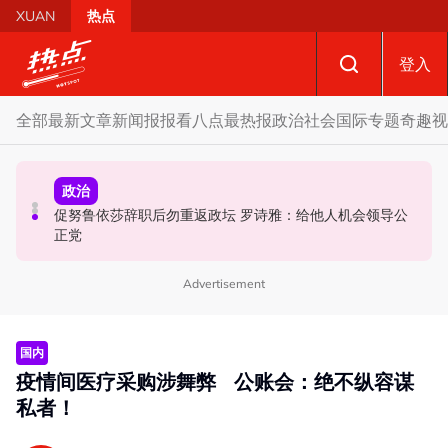
Skip to main content
XUAN
热点
登入
全部
最新文章
新闻报报看
八点最热报
政治
社会
国际
专题
奇趣
视
政治
政治
国际
促努鲁依莎辞职后勿重返政坛 罗诗雅：给他人机会领导公
炮轰哈迪不了解章程 阿兹敏：国盟无“自动退盟”规定
泰校园枪击案酿8师生亡 枪手疑遭长期遭霸凌成导火索
正党
Advertisement
国内
疫情间医疗采购涉舞弊 公账会：绝不纵容谋
私者！