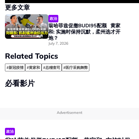
更多文章
政治
翁哈菲兹促撤BUDI95配额 黄家
和: 实施时保持沉默，柔州选才开
炮？
July 7, 2026
Related Topics
#新冠疫情
#黄家和
#总稽查司
#医疗采购舞弊
必看影片
Advertisement
政治