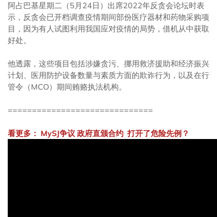
阿占巴基星期二（5月24日）出席2022年反贪会论坛时表
示，反贪会已开档调查疫情期间部份医疗器材和药物采购项
目，因为有人试图利用我国应对疫情的局势，借机从中获取
好处。
他透露，这些项目包括涉嫌贪污、挪用救济援助和经济振兴
计划、医用防护设备数量与素质方面的欺诈行为，以及在行
管令（MCO）期间贿赂执法机构。
==============================
看更多：
MySJ
争议
政府直颁合约
打开了危险先例？