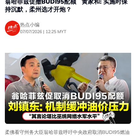
翁哈菲兹促撤BUDI95配额 黄家和: 实施时保
持沉默，柔州选才开炮？
热点小编
07/07/2026 | 12:25 MYT
柔佛看守州务大臣翁哈菲兹呼吁中央政府取消BUDI95燃油