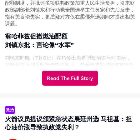
配额制度，并批评多项联邦政策加重人民生活负担，引来财
政部副部长刘镇东和行动党全国选举主任黄家和先后反击，
指有关言论失实，更质疑对方仅在柔佛州选期间才提出相关
课题。
翁哈菲兹促撤燃油配额
刘镇东批：言论像“水军”
刘镇东昨晚（7月6日）在柏伶出席希盟政治讲座时表示，
翁哈菲兹近期不断抨击中央政府，甚至要求取消BUDI95汽
油补贴配额制度，其言论“堪比巫统网络水军的水平”。
Read The Full Story
他说，昌明政府早在2025年经过多项方案评估后，最终决
定采用BUDI95补贴机制，并未采纳包括世界银行部分经济
学者建议的燃油价格自由浮动制度。
刘镇东指出，若当初没有落实BUDI95，今年国际油价因中
政治
东局势一度飙升时，大马人民势必承受更沉重的燃油成本压
火箭议员提议颁紧急状态展延州选 马祖基：担
力。
心油价涨导致执政党失利？
“如果不是为了应对伊朗战争危机导致的国际油价上涨，大