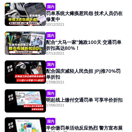
国内
罚单系统大瘫痪惹民怨 技术人员仍在
修复中
10/12/2021
国内
配合“大马一家”施政100天 交通罚单
折扣高达80%！
07/12/2021
国内
配合国庆减轻人民负担 JPJ推70%罚
单折扣
17/08/2021
国内
明起线上缴付交通罚单 可享半价折扣
17/06/2021
国内
半价缴罚单活动反应热烈 警方宣布展