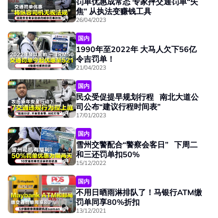
罚单优惠成常态 专家抨交通罚单“失
焦” 从执法变赚钱工具
26/04/2023
国内
1990年至2022年 大马人欠下56亿
令吉罚单！
21/04/2023
国内
民众受促提早规划行程 南北大道公
司公布“建议行程时间表”
17/01/2023
国内
雪州交警配合“警察会客日” 下周二
和三还罚单扣50%
15/12/2022
国内
不用日晒雨淋排队了！马银行ATM缴
罚单同享80%折扣
13/12/2021