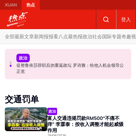
Skip to main content
XUAN
热点
登入
全部
最新文章
新闻报报看
八点最热报
政治
社会
国际
专题
奇趣
视
国际
政治
政治
促努鲁依莎辞职后勿重返政坛 罗诗雅：给他人机会领导公
炮轰哈迪不了解章程 阿兹敏：国盟无“自动退盟”规定
泰校园枪击案酿8师生亡 枪手疑遭长期遭霸凌成导火索
正党
交通罚单
政治
富人交通违规罚款RM500“不痛不
痒” 李霖泰：按收入调整才能起威慑
作用
25/06/2026