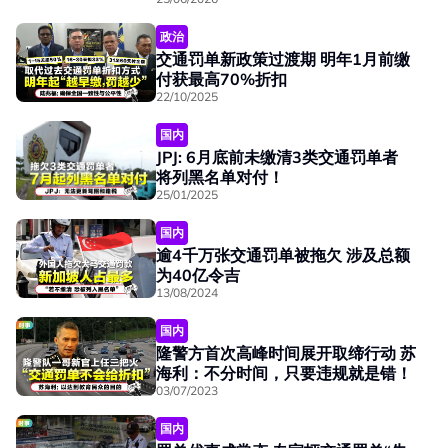
政治
交通罚单新政策过渡期 明年1月前缴
付获最高70%折扣
22/10/2025
国内
JPJ: 6月底前未缴清3类交通罚单者
将列黑名单对付！
25/01/2025
国内
逾4千万张交通罚单被拖欠 涉及总额
为40亿令吉
13/08/2024
国内
隆警方首次高峰时间展开取缔行动 苏
海利：不分时间，只要违规就是错！
03/07/2023
国内