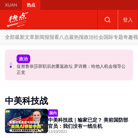
Skip to main content
XUAN
热点
登入
全部
最新文章
新闻报报看
八点最热报
政治
社会
国际
专题
奇趣
视
国际
政治
政治
促努鲁依莎辞职后勿重返政坛 罗诗雅：给他人机会领导公
炮轰哈迪不了解章程 阿兹敏：国盟无“自动退盟”规定
泰校园枪击案酿8师生亡 枪手疑遭长期遭霸凌成导火索
正党
中美科技战
国内
中美科技战｜输家已定？ 美前国防部
官员：我们没有一线生机
12/10/2021