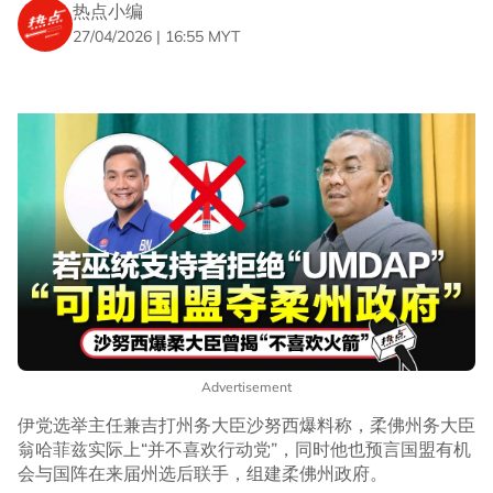
热点小编
27/04/2026 | 16:55 MYT
Advertisement
伊党选举主任兼吉打州务大臣沙努西爆料称，柔佛州务大臣
翁哈菲兹实际上“并不喜欢行动党”，同时他也预言国盟有机
会与国阵在来届州选后联手，组建柔佛州政府。