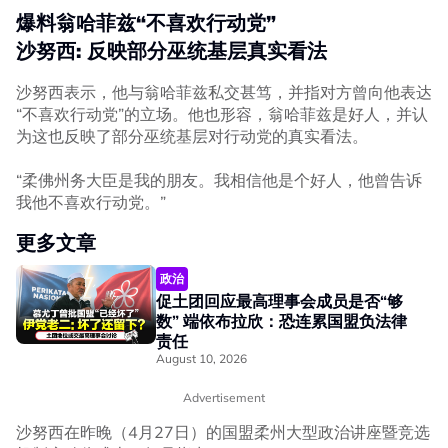
爆料翁哈菲兹“不喜欢行动党”
沙努西: 反映部分巫统基层真实看法
沙努西表示，他与翁哈菲兹私交甚笃，并指对方曾向他表达
“不喜欢行动党”的立场。他也形容，翁哈菲兹是好人，并认
为这也反映了部分巫统基层对行动党的真实看法。
“柔佛州务大臣是我的朋友。我相信他是个好人，他曾告诉
我他不喜欢行动党。”
更多文章
政治
促土团回应最高理事会成员是否“够
数” 端依布拉欣：恐连累国盟负法律
责任
August 10, 2026
Advertisement
沙努西在昨晚（4月27日）的国盟柔州大型政治讲座暨竞选