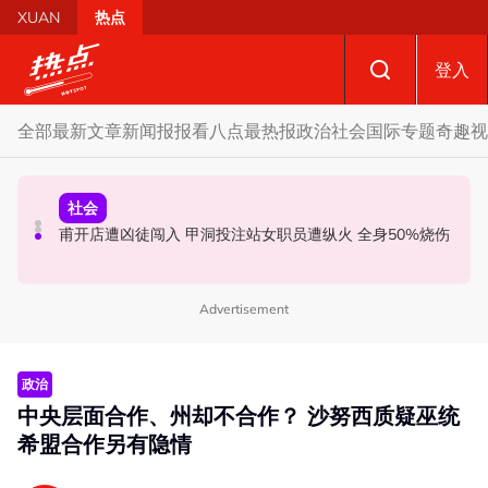
Skip to main content
XUAN
热点
登入
全部
最新文章
新闻报报看
八点最热报
政治
社会
国际
专题
奇趣
视
政治
政治
社会
促土团回应最高理事会成员是否“够数” 端依布拉欣：恐连
哈迪“土团已自动退出国盟论”惹议 达基尤丁：伊党准备好
甫开店遭凶徒闯入 甲洞投注站女职员遭纵火 全身50%烧伤
累国盟负法律责任
向社团局解释
Advertisement
政治
中央层面合作、州却不合作？ 沙努西质疑巫统
希盟合作另有隐情