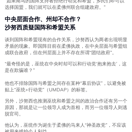
“如果南马的国阵支持者拒绝行动党和希盟，乡民们即可以
选择国盟，我们就可以在柔佛州联合组建政府。”
中央层面合作、州却不合作？
沙努西质疑国阵和希盟关系
谈到国阵和希盟现有的合作关系，沙努西认为两者出现明显
矛盾的现象。即国阵目前在柔佛执政，在中央层面与希盟组
成联合政府，但在州层面上并不存在所谓“团结政府”。
“最奇怪的是，巫统在中央时却可以和行动党‘抱来抱去’，这
是在欺骗谁？”
他也不排除国阵与希盟之间存在某种“幕后协议”，以避免被
贴上“巫统+行动党”（UMDAP）的标签。
另外，沙努西也推测巫统和希盟之间的政治合作还有另一个
原因，那就是让一位领导人成为首相，而另一位领导人则逃
脱官司。
他认为，巫统作为诞生于柔佛的马来人“神圣政党”，不应该
被用来维护个人利益。