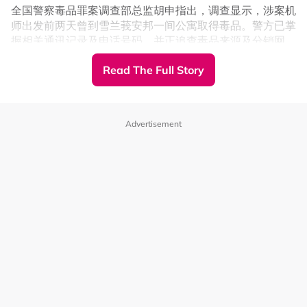
(@ChaudharyParvez)
August 7, 2026
全国警察毒品罪案调查部总监胡申指出，调查显示，涉案机
师出发前两天曾到雪兰莪安邦一间公寓取得毒品。警方已掌
握相关通讯记录及电话号码，并正追查毒品来源及分销网
警方事后清查现场发现，枪手共开了26发子弹，并从他随
络。
Read The Full Story
身携带的背包内发现34发未使用子弹和2个备用弹匣，显然
“我们追查到有关毒品相信是在安邦一间公寓取得，同时也
有计划地行凶，并非临时起意。
掌握了他曾联系的电话号码，这些都在警方调查中。”
调查也显示，嫌犯抵达吉隆坡国际机场（KLIA）执勤后，
Advertisement
将装有毒品的托运行李留在机场，先执飞吉隆坡往返亚庇航
班，之后再携有关行李飞往雅加达。
胡申指出，KLIA设有4层安检机制，嫌犯的行李通过首层扫
描时未被发现异常，因此没有触发进一步检查。警方也正调
查他与印尼跨国贩毒网络之间的联系。
机场是否有人从中协助？
警方锁定1机场人员
随着调查深入，警方也把焦点转向机场内部环节，以厘清是
否有人协助嫌犯让毒品通过机场检查。