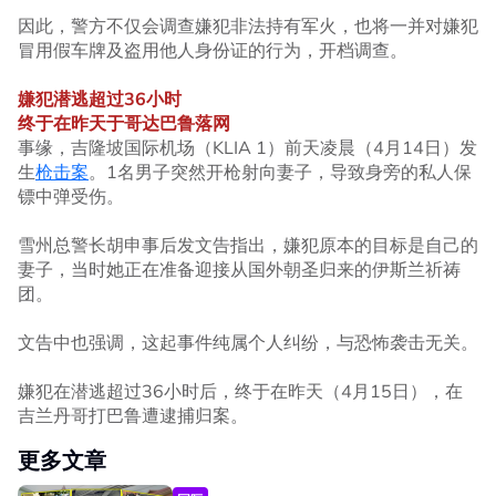
因此，警方不仅会调查嫌犯非法持有军火，也将一并对嫌犯
冒用假车牌及盗用他人身份证的行为，开档调查。
嫌犯潜逃超过36
小时
终于在昨天于哥达巴鲁落网
事缘，吉隆坡国际机场（KLIA 1）前天凌晨（4月14日）发
生
枪击案
。1名男子突然开枪射向妻子，导致身旁的私人保
镖中弹受伤。
雪州总警长胡申事后发文告指出，嫌犯原本的目标是自己的
妻子，当时她正在准备迎接从国外朝圣归来的伊斯兰祈祷
团。
文告中也强调，这起事件纯属个人纠纷，与恐怖袭击无关。
嫌犯在潜逃超过36小时后，终于在昨天（4月15日），在
吉兰丹哥打巴鲁遭逮捕归案。
更多文章