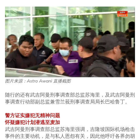
图片来源：Astro Awani 直播截图
随行的还有武吉阿曼刑事调查部总监苏海里，及武吉阿曼刑
事调查行动部副总监兼雪兰莪刑事调查局局长巴哈鲁丁。
警方证实嫌犯无精神问题
怀疑嫌犯计划潜逃至麦加
武吉阿曼刑事调查部总监苏海里强调，吉隆坡国际机场枪击
事件的主要动机，是与私人恩怨有关，因此他呼吁各界勿胡