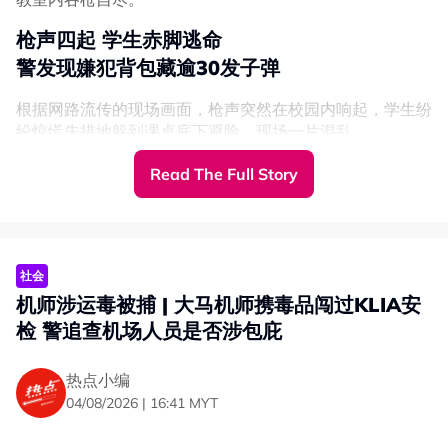
枪声四起 学生赤脚逃命
警发现嫌犯背包藏逾30发子弹
根据网路流传的现场画面，枪声突然在校园内响起，学生纷
纷惊慌失措地躲到课桌底下避险，现场一片混乱。
Read The Full Story
BREAKING: Death toll in school shooting
in Bang Kruai, Thailand rises to 7,
including 3 teachers, 3 students and the
suspected gunman; at least 20 others
社会
were injured. New footage shows the
机师涉运毒被捕 | 大马机师携毒品闯过KLIA安
moment gunfire erupted.
检 警追查机场人员是否涉包庇
Contributed by
@AZ_Intel_
.
热点小编
https://t.co/aQw7xsmpKG
04/08/2026 | 16:41 MYT
pic.twitter.com/SZXEF4PF8X