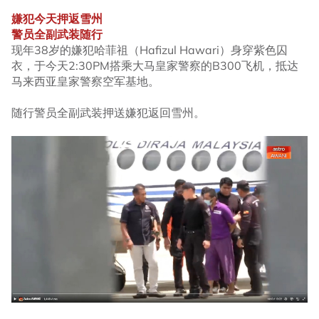
嫌犯今天押返雪州
警员全副武装随行
现年38岁的嫌犯哈菲祖（Hafizul Hawari）身穿紫色囚
衣，于今天2:30PM搭乘大马皇家警察的B300飞机，抵达
马来西亚皇家警察空军基地。
随行警员全副武装押送嫌犯返回雪州。