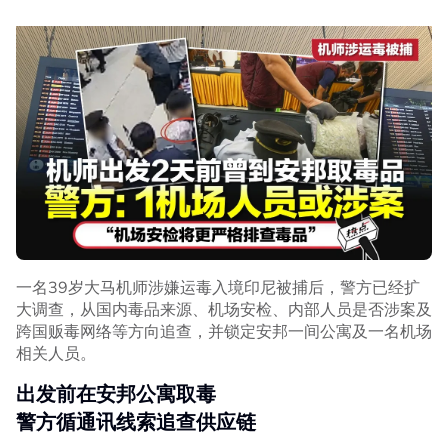
— Open Source Intel (@Osint613)
August
7, 2026
随着枪声持续传出，校方及教师也紧急安排学生撤离，不少
学生来不及穿鞋，也顾不上携带书包等个人物品便仓皇逃
离。
Death toll in shooting at Bang Kruai,
Thailand school (
#โรงเรียน
) rises to 7,
including 3 teachers, 3 students and the
suspect, according to Khaosod Online.
一名39岁大马机师涉嫌运毒入境印尼被捕后，警方已经扩
大调查，从国内毒品来源、机场安检、内部人员是否涉案及
At least 20-30 others were injured. New
跨国贩毒网络等方向追查，并锁定安邦一间公寓及一名机场
footage shows the moment gunfire can
相关人员。
be heard.
#โรงเรียนเทพศิรินทร์นนทบุรี
出发前在安邦公寓取毒
pic.twitter.com/BgfXWHNaKu
警方循通讯线索追查供应链
— Chaudhary Parvez