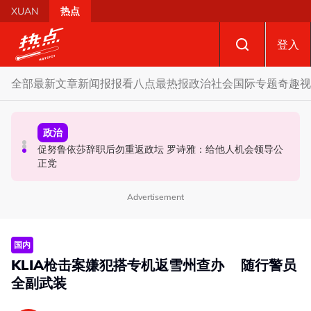
Skip to main content
XUAN
热点
登入
全部
最新文章
新闻报报看
八点最热报
政治
社会
国际
专题
奇趣
视
政治
政治
国际
促努鲁依莎辞职后勿重返政坛 罗诗雅：给他人机会领导公
炮轰哈迪不了解章程 阿兹敏：国盟无“自动退盟”规定
泰校园枪击案酿8师生亡 枪手疑遭长期遭霸凌成导火索
正党
Advertisement
国内
KLIA枪击案嫌犯搭专机返雪州查办 随行警员
全副武装