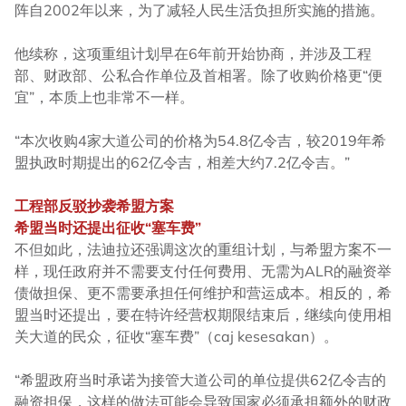
阵自2002年以来，为了减轻人民生活负担所实施的措施。
他续称，这项重组计划早在6年前开始协商，并涉及工程
部、财政部、公私合作单位及首相署。除了收购价格更“便
宜”，本质上也非常不一样。
“本次收购4家大道公司的价格为54.8亿令吉，较2019年希
盟执政时期提出的62亿令吉，相差大约7.2亿令吉。”
工程部反驳抄袭希盟方案
希盟当时还提出征收“塞车费”
不但如此，法迪拉还强调这次的重组计划，与希盟方案不一
样，现任政府并不需要支付任何费用、无需为ALR的融资举
债做担保、更不需要承担任何维护和营运成本。相反的，希
盟当时还提出，要在特许经营权期限结束后，继续向使用相
关大道的民众，征收“塞车费”（caj kesesakan）。
“希盟政府当时承诺为接管大道公司的单位提供62亿令吉的
融资担保，这样的做法可能会导致国家必须承担额外的财政