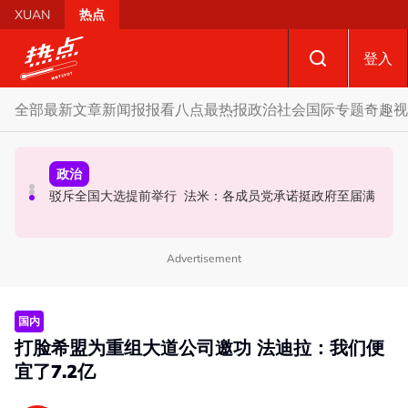
Skip to main content
XUAN
热点
登入
全部
最新文章
新闻报报看
八点最热报
政治
社会
国际
专题
奇趣
视
政治
政治
国际
要求安华解释为何冻结MyKHAS权限 5蓝眼议员: 改革不是
AI电影沦“反面教材”？ 狮城本土电影公司国庆献礼掀网民
驳斥全国大选提前举行 法米：各成员党承诺挺政府至届满
把人民拨款政治化
论战
Advertisement
国内
打脸希盟为重组大道公司邀功 法迪拉：我们便
宜了7.2亿