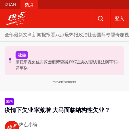
Skip to main content
XUAN
热点
登入
全部
最新文章
新闻报报看
八点最热报
政治
社会
国际
专题
奇趣
视
财经
社会
政治
SST成华商远离希盟因素？ 阿末马斯兰：华裔商家更倾向
摩托车况欠佳、骑士疲劳肇祸 RXZ主办方否认非法飙车引
柔森州选合作奏效 阿末马斯兰吁国阵国盟携手迎战甲州选
GST机制
发车祸
Advertisement
国内
疫情下失业率激增 大马面临结构性失业？
热点小编