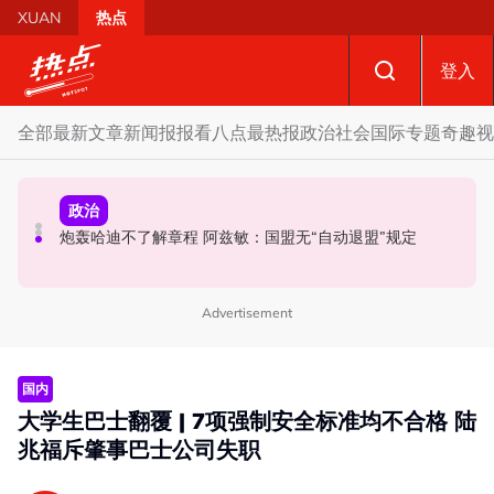
Skip to main content
XUAN
热点
登入
全部
最新文章
新闻报报看
八点最热报
政治
社会
国际
专题
奇趣
视
国际
政治
社会
黑木山关卡粉色行李箱引发炸弹惊魂 警方: 将调监控追查行
炮轰哈迪不了解章程 阿兹敏：国盟无“自动退盟”规定
泰校园枪击案酿8师生亡 枪手疑遭长期遭霸凌成导火索
李箱主人
Advertisement
国内
大学生巴士翻覆 | 7项强制安全标准均不合格 陆
兆福斥肇事巴士公司失职