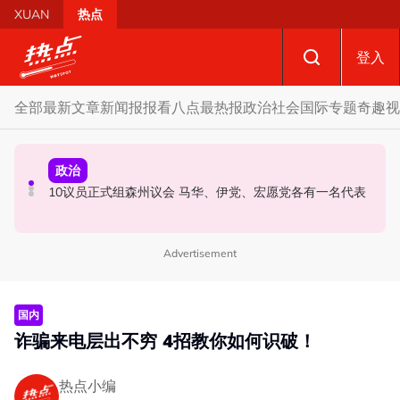
Skip to main content
XUAN
热点
登入
全部
最新文章
新闻报报看
八点最热报
政治
社会
国际
专题
奇趣
视
政治
政治
政治
昨反贪会总部录供身体不适急送院 沙比里案件延至827提
蓝潮或冲击槟州政治版图 学者：希盟三分之二执政优势恐
10议员正式组森州议会 马华、伊党、宏愿党各有一名代表
控
不保
Advertisement
国内
诈骗来电层出不穷 4招教你如何识破！
热点小编