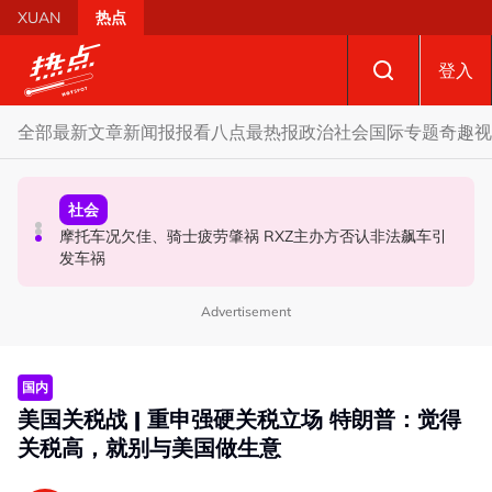
Skip to main content
XUAN
热点
登入
全部
最新文章
新闻报报看
八点最热报
政治
社会
国际
专题
奇趣
视
财经
社会
政治
SST成华商远离希盟因素？ 阿末马斯兰：华裔商家更倾向
摩托车况欠佳、骑士疲劳肇祸 RXZ主办方否认非法飙车引
柔森州选合作奏效 阿末马斯兰吁国阵国盟携手迎战甲州选
GST机制
发车祸
Advertisement
国内
美国关税战 | 重申强硬关税立场 特朗普：觉得
关税高，就别与美国做生意