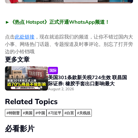
►《热点 Hotspot》正式开通WhatsApp频道！
点击
此处链接
，现在就追踪我们的频道，让你不错过国内大
小事、网络热门话题、专题报道及时事评论。别忘了打开旁
边的小铃铛哦
更多文章
国际
美国301条款新关税724生效 联昌国
际证券: 橡胶手套出口影响最大
August 2, 2026
Related Topics
#特朗普
#美国
#中国
#习近平
#白宫
#关税战
必看影片