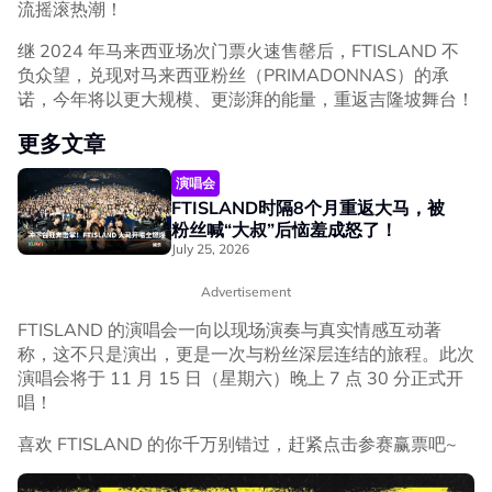
流摇滚热潮！
继 2024 年马来西亚场次门票火速售罄后，FTISLAND 不
负众望，兑现对马来西亚粉丝（PRIMADONNAS）的承
诺，今年将以更大规模、更澎湃的能量，重返吉隆坡舞台！
更多文章
演唱会
FTISLAND时隔8个月重返大马，被
粉丝喊“大叔”后恼羞成怒了！
July 25, 2026
Advertisement
FTISLAND 的演唱会一向以现场演奏与真实情感互动著
称，这不只是演出，更是一次与粉丝深层连结的旅程。此次
演唱会将于 11 月 15 日（星期六）晚上 7 点 30 分正式开
唱！
喜欢 FTISLAND 的你千万别错过，赶紧点击参赛赢票吧~