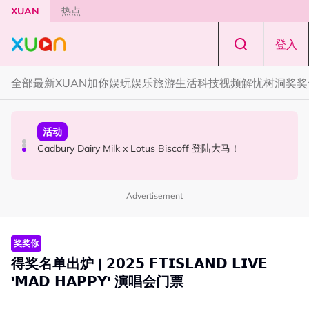
Skip to main content
XUAN
热点
登入
全部
最新
XUAN加你娱玩
娱乐
旅游
生活
科技
视频
解忧树洞
奖奖
国际星闻
活动
本地星闻
Tom Holland “Spiderman” 替身曝光！“替完蜘蛛人，马上
Cadbury Dairy Milk x Lotus Biscoff 登陆大马！
Henn国贤 “Aunty Henn 脱口秀专场 《笑笑笑笑丧》”！10
又去演忍者”
月31日登场
Advertisement
奖奖你
得奖名单出炉 | 𝟮𝟬𝟮𝟱 𝗙𝗧𝗜𝗦𝗟𝗔𝗡𝗗 𝗟𝗜𝗩𝗘
'𝗠𝗔𝗗 𝗛𝗔𝗣𝗣𝗬' 演唱会门票