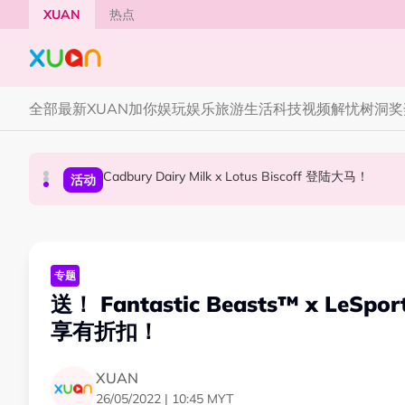
Skip to main content
XUAN
热点
全部
最新
XUAN加你娱玩
娱乐
旅游
生活
科技
视频
解忧树洞
奖
Cadbury Dairy Milk x Lotus Biscoff 登陆大马！
Tom Holland “Spiderman” 替身曝光！“替
Henn国贤 “Aunty Henn 脱口秀专场 《笑笑笑
国际星闻
活动
本地星闻
专题
送！ Fantastic Beasts™ x LeSp
享有折扣！
XUAN
26/05/2022 | 10:45 MYT