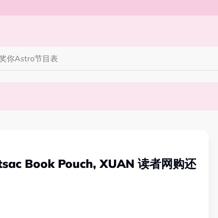
奖你
Astro节目表
完蜘蛛人，马上又去演忍者”
笑丧》”！10月31日登场
ortsac Book Pouch, XUAN 读者网购还