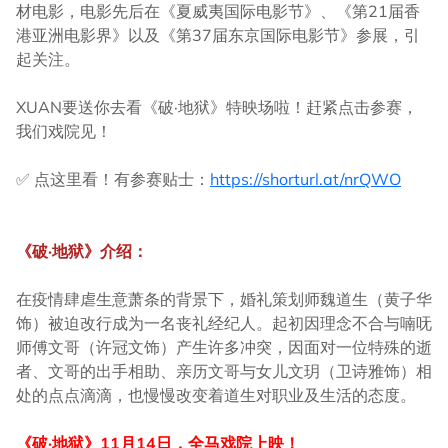
材电影，电影先后在《夏威夷国际电影节》、《第21届香
港亚洲电影界》以及《第37届东京国际电影节》参展，引
起关注。
XUAN要送你去看《破·地狱》特映场啦！赶紧点击参赛，
我们戏院见！
✅ 点这里看！有参赛贴士：
https://shorturl.at/nrQWO
《破·地狱》介绍：
在疫情肆虐生意萧条的背景下，婚礼策划师魏道生（黄子华
饰）被迫改行成为一名丧礼经纪人。起初因理念不合与喃呒
师傅文哥（许冠文饰）产生许多冲突，因面对一位特殊的逝
者、文哥的出手相助、亲历文哥与女儿文玥（卫诗雅饰）相
处的点点滴滴，也慢慢改变着道生对职业及生活的态度。
《破·地狱》11月14日，全马戏院上映！