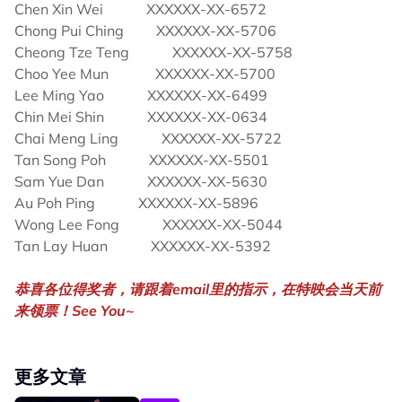
Chen Xin Wei XXXXXX-XX-6572
Chong Pui Ching XXXXXX-XX-5706
Cheong Tze Teng XXXXXX-XX-5758
Choo Yee Mun XXXXXX-XX-5700
Lee Ming Yao XXXXXX-XX-6499
Chin Mei Shin XXXXXX-XX-0634
Chai Meng Ling XXXXXX-XX-5722
Tan Song Poh XXXXXX-XX-5501
Sam Yue Dan XXXXXX-XX-5630
Au Poh Ping XXXXXX-XX-5896
Wong Lee Fong XXXXXX-XX-5044
Tan Lay Huan XXXXXX-XX-5392
恭喜各位得奖者，请跟着email里的指示，在特映会当天前
来领票！See You~
更多文章