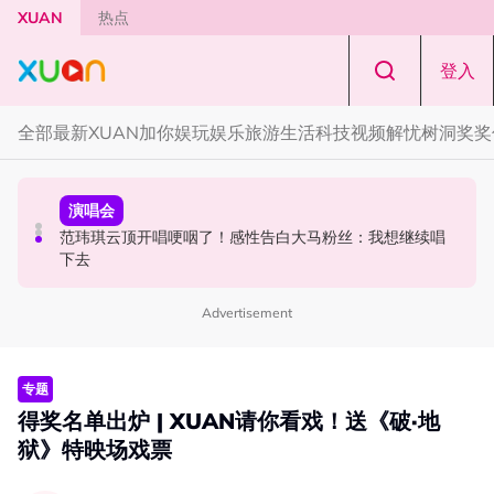
Skip to main content
XUAN
热点
登入
全部
最新
XUAN加你娱玩
娱乐
旅游
生活
科技
视频
解忧树洞
奖奖
中港台新
演唱会
中港台新
陈土豆玩梗《下一站幸福》！同框阿信、吴建豪上演“光晞
范玮琪云顶开唱哽咽了！感性告白大马粉丝：我想继续唱
《披荆斩棘2026》正式官宣全阵容！余文乐、刘畊宏、孙
不能捐”桥段
下去
楠都来了
Advertisement
专题
得奖名单出炉 | XUAN请你看戏！送《破·地
狱》特映场戏票