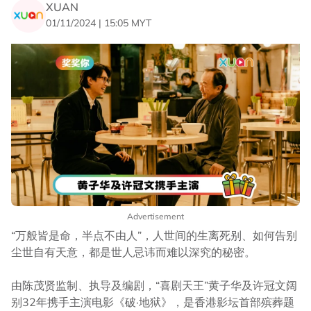
XUAN
01/11/2024 | 15:05 MYT
Advertisement
“万般皆是命，半点不由人”，人世间的生离死别、如何告别
尘世自有天意，都是世人忌讳而难以深究的秘密。
由陈茂贤监制、执导及编剧，“喜剧天王”黄子华及许冠文阔
别32年携手主演电影《破·地狱》，是香港影坛首部殡葬题