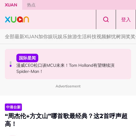
Skip to main content
XUAN
热点
登入
全部
最新
XUAN加你娱玩
娱乐
旅游
生活
科技
视频
解忧树洞
奖奖
演唱会
国际星闻
国际星闻
F✦FOREVER 首次来马开唱！万人合唱《流星雨》，梦回
漫威CEO松口谈MCU未来！Tom Holland有望继续演
张员瑛频陷耍大牌争议！首度吐心声：真相终究会浮出水
《流星花园》
Spider-Man！
面！
Advertisement
中港台新
“周杰伦+方文山”哪首歌最经典？这2首呼声超
高！