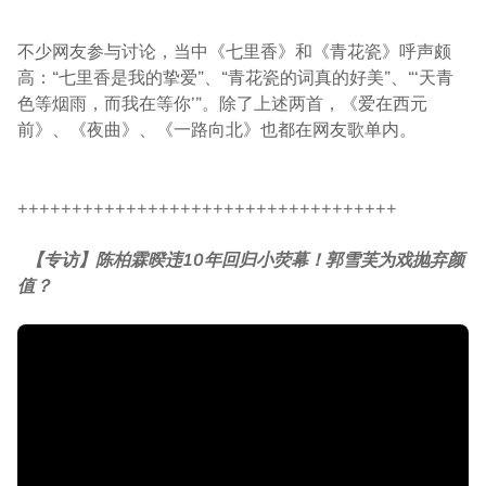
不少网友参与讨论，当中《七里香》和《青花瓷》呼声颇
高：“七里香是我的挚爱”、“青花瓷的词真的好美”、“‘天青
色等烟雨，而我在等你’”。除了上述两首，《爱在西元
前》、《夜曲》、《一路向北》也都在网友歌单内。
+++++++++++++++++++++++++++++++++++
【专访】陈柏霖暌违10年回归小荧幕！郭雪芙为戏抛弃颜
值？