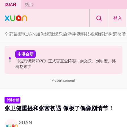
Skip to main content
XUAN
热点
登入
全部
最新
XUAN加你娱玩
娱乐
旅游
生活
科技
视频
解忧树洞
奖奖
中港台新
演唱会
中港台新
陈土豆玩梗《下一站幸福》！同框阿信、吴建豪上演“光晞
范玮琪云顶开唱哽咽了！感性告白大马粉丝：我想继续唱
《披荆斩棘2026》正式官宣全阵容！余文乐、刘畊宏、孙
不能捐”桥段
下去
楠都来了
Advertisement
中港台新
张卫健重提和张茜初遇 像极了偶像剧情节！
XUAN