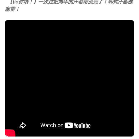
【Jio你哦！】一次过把两年的汗都给流完了！韩式汗蒸猴
塞雷！