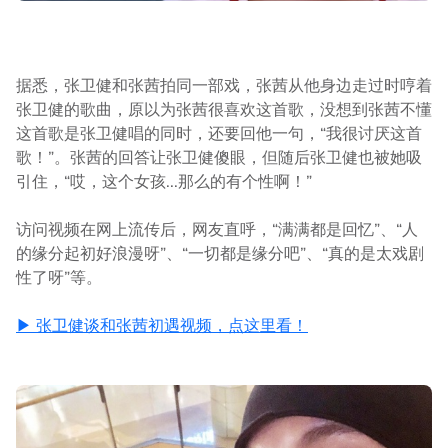
据悉，张卫健和张茜拍同一部戏，张茜从他身边走过时哼着
张卫健的歌曲，原以为张茜很喜欢这首歌，没想到张茜不懂
这首歌是张卫健唱的同时，还要回他一句，“我很讨厌这首
歌！”。张茜的回答让张卫健傻眼，但随后张卫健也被她吸
引住，“哎，这个女孩...那么的有个性啊！”
访问视频在网上流传后，网友直呼，“满满都是回忆”、“人
的缘分起初好浪漫呀”、“一切都是缘分吧”、“真的是太戏剧
性了呀”等。
▶ 张卫健谈和张茜初遇视频，点这里看！