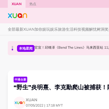
Skip to main content
XUAN
热点
全部
最新
XUAN加你娱玩
娱乐
旅游
生活
科技
视频
解忧树洞
奖
Jaclyn Victor现身《歌手2026》现场！遭粉
官宣！邱锋泽《B
节庆
本地星闻
中港台新
中港台新
“野生”炎明熹、李克勤爬山被捕获
XUAN
07/05/2022 | 17:18 MYT