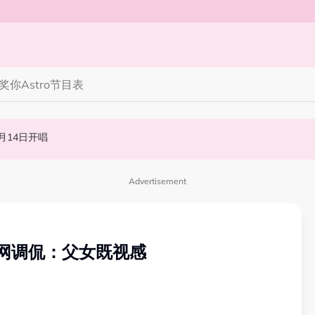
奖你
Astro节目表
丝野生捕获要求合照！
end The Lines》马来西亚站 11月14日开唱
知多点 | 2026 农历七月鬼门开！10 大禁忌宁可信其有 少穿全黑、全白
Advertisement
！网调侃：父女既视感