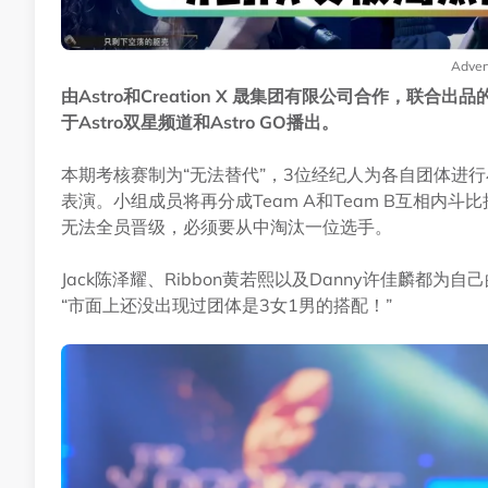
Adver
由Astro和Creation X 晟集团有限公司合作，联合出
于Astro双星频道和Astro GO播出。
本期考核赛制为“无法替代”，3位经纪人为各自团体进
表演。小组成员将再分成Team A和Team B互相
无法全员晋级，必须要从中淘汰一位选手。
Jack陈泽耀、Ribbon黄若熙以及Danny许佳麟
“市面上还没出现过团体是3女1男的搭配！”