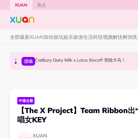
Skip to main content
XUAN
热点
全部
最新
XUAN加你娱玩
娱乐
旅游
生活
科技
视频
解忧树洞
奖
Cadbury Dairy Milk x Lotus Biscoff 登陆大马！
Tom Holland “Spiderman” 替身曝光！“替
Henn国贤 “Aunty Henn 脱口秀专场 《笑笑笑
国际星闻
活动
本地星闻
中港台新
【The X Project】Team Ri
唱女KEY
XUAN