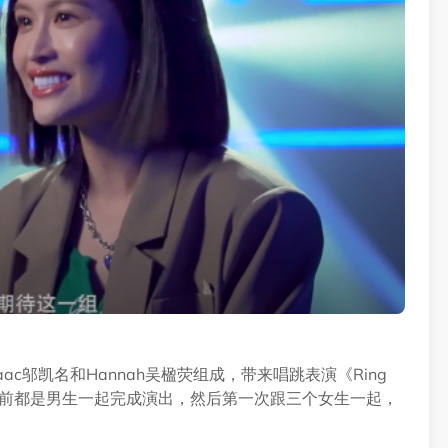
saac邬凯名和Hannah吴楹荧组成，带来唱跳表演《Ring
因为你之前都是男生一起完成演出，然后第一次跟三个女生一起，