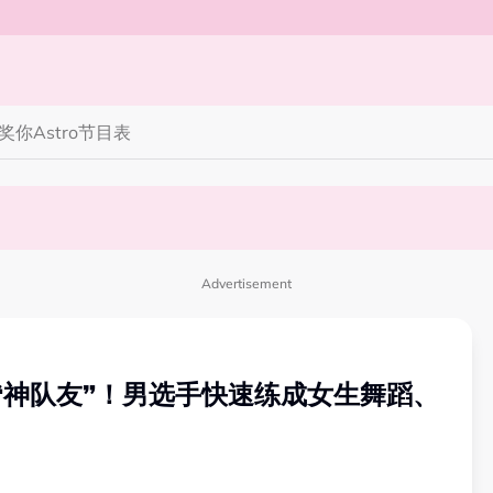
奖你
Astro节目表
完蜘蛛人，马上又去演忍者”
笑丧》”！10月31日登场
Advertisement
bbon出“神队友”！男选手快速练成女生舞蹈、