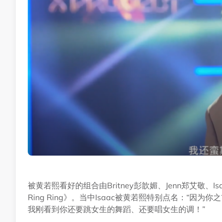
被黄若熙看好的组合由Britney彭歆媚、Jenn郑艾敬、I
Ring Ring》。当中Isaac被黄若熙特别点名：“
我刚看到你还要跳女生的舞蹈、还要唱女生的调！”