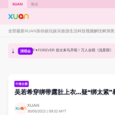
Skip to main content
XUAN
热点
全部
最新
XUAN加你娱玩
娱乐
旅游
生活
科技
视频
解忧树洞
奖
F✦FOREVER 首次来马开唱！万人合唱《流星雨
张员瑛频陷耍大牌争议！首度吐心声：真相终究
CORTIS MARTIN一开口就沦陷！深情演绎JAN
国际星闻
演唱会
国际星闻
中港台新
吴若希穿绑带露肚上衣...疑“绑太紧
XUAN
30/05/2022 | 09:32 MYT