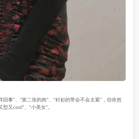
回事”、“第二张的肉”、“衬衫的带会不会太紧”，但依然
又cool”、“小美女”。