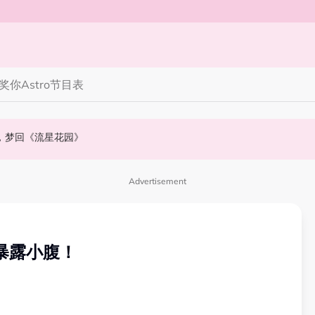
奖你
Astro节目表
》，梦回《流星花园》
会浮出水面！
NABI歌曲获网友狂赞！
Advertisement
”暴露小腹！