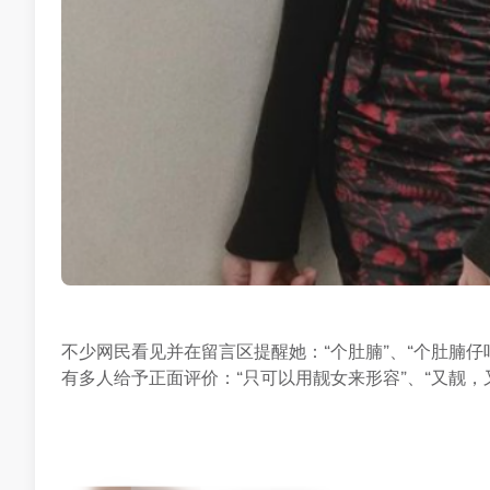
不少网民看见并在留言区提醒她：“个肚腩”、“个肚腩仔咩
有多人给予正面评价：“只可以用靓女来形容”、“又靓，又型