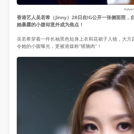
Adver
香港艺人吴若希（Jinny）28日在IG公开一张侧面照
她暴露的小腹却意外成为焦点！
吴若希穿着一件长袖黑色短身上衣和花裙子入镜，大方
令她的小腹曝光，更被港媒称“猪腩肉”！