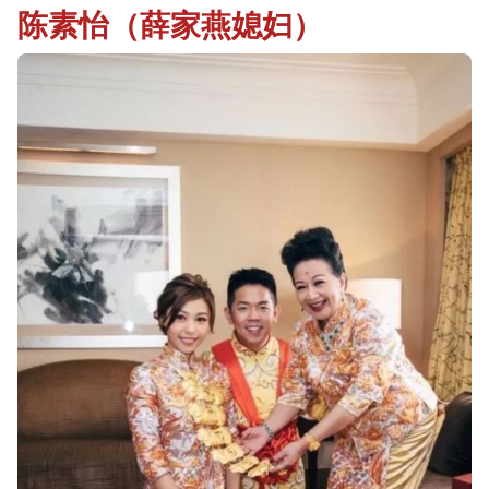
陈素怡（薛家燕媳妇）