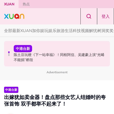
Skip to main content
XUAN
热点
登入
全部
最新
XUAN加你娱玩
娱乐
旅游
生活
科技
视频
解忧树洞
奖奖
演唱会
国际星闻
中港台新
范玮琪云顶开唱哽咽了！感性告白大马粉丝：我想继续唱
BLACKPINK十周年活动被批太仓促！Jisoo罕见哭泣 当众
陈土豆玩梗《下一站幸福》！同框阿信、吴建豪上演“光晞
下去
落泪道歉！
不能捐”桥段
Advertisement
中港台新
出嫁犹如卖金器！盘点那些女艺人结婚时的夸
张首饰 双手都举不起来了！