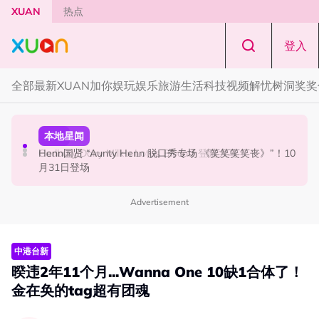
Skip to main content
XUAN
热点
登入
全部
最新
XUAN加你娱玩
娱乐
旅游
生活
科技
视频
解忧树洞
奖奖
国际星闻
活动
本地星闻
Tom Holland “Spiderman” 替身曝光！“替完蜘蛛人，马上
Cadbury Dairy Milk x Lotus Biscoff 登陆大马！
Henn国贤 “Aunty Henn 脱口秀专场 《笑笑笑笑丧》”！10
又去演忍者”
月31日登场
Advertisement
中港台新
暌违2年11个月...Wanna One 10缺1合体了！
金在奂的tag超有团魂