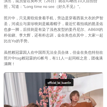
演出，成员金在奂昨天（26日）就在IG晒出10人自拍合
照，写道：“Long time no see（好久不见）”。
照片中，只见黄旼炫拿着手机，旁边是穿着西装大衣的尹智
圣，河成云与裴珍映则是戴着帽子，最近忙着拍戏的邕圣佑
也参一脚，后排则是有染了浅色发型的姜丹尼尔、AB6IX的
朴佑鎭、李大辉，还有朴志训，金在奂也在其中，大家一起
比出Ya的手势。
虽然赖冠霖因人在中国而无法全员合体，但金在奂也特别在
照片中tag赖冠霖的IG帐号，有11人一起同框之意，团魂满
满啊！