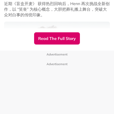
近期《盲盒开麦》 获得热烈回响后，Henn 再次挑战全新创
作，以 “笑丧” 为核心概念，大胆把葬礼搬上舞台，突破大
众对白事的传统印象。
Read The Full Story
Advertisement
陈建州纪录范玮琪和粉丝互动画面
Advertisement
随后，陈建州亦更新了一支影片，曝光了范玮琪在机上补眠
和家人的各种甜蜜互动，以及范玮琪抵达吉隆坡国际机场时
获得粉丝接机，她贴心给粉丝送上签名的画面。