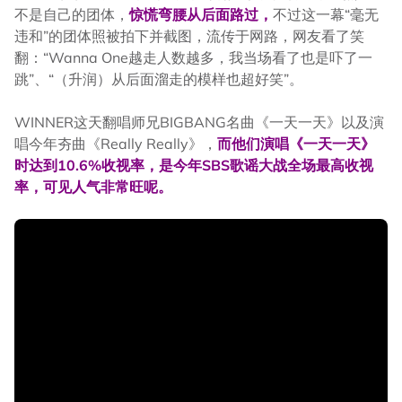
不是自己的团体，
惊慌弯腰从后面路过，
不过这一幕“毫无
违和”的团体照被拍下并截图，流传于网路，网友看了笑
翻：“Wanna One越走人数越多，我当场看了也是吓了一
跳”、“（升润）从后面溜走的模样也超好笑”。
WINNER这天翻唱师兄BIGBANG名曲《一天一天》以及演
唱今年夯曲《Really Really》，
而他们演唱《一天一天》
时达到10.6%收视率，是今年SBS歌谣大战全场最高收视
率，可见人气非常旺呢。