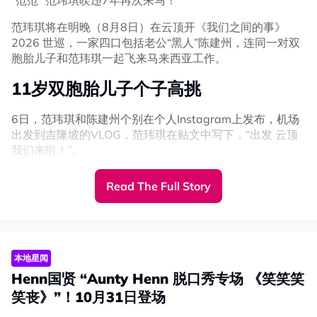
“范范” 范玮琪暌违7年再次来马！
范玮琪将在明晚（8月8日）在云顶开《我们之间的事》
2026 世巡，一家四口包括老公“黑人”陈建州，连同一对双
胞胎儿子和范玮琪一起飞来马来西亚工作。
11岁双胞胎儿子个子高挑
6日，范玮琪和陈建州个别在个人Instagram上发布，机场
出发到吉隆坡的VLOG，范玮琪在贴文中写下，“出发 云顶
我们来啦！”。
画面中看见，11岁的飞飞和翔翔身高已经超过172CM范玮
Read The Full Story
琪的肩膀，兄弟俩都个子高挑。
本地星闻
Henn国贤 “Aunty Henn 脱口秀专场 《笑笑笑
笑丧》”！10月31日登场