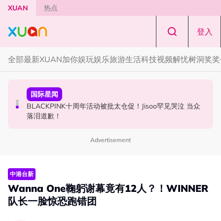
Skip to main content
XUAN
热点
登入
全部
最新
XUAN加你娱玩
娱乐
旅游
生活
科技
视频
解忧树洞
奖奖
演唱会
国际星闻
中港台新
范玮琪云顶开唱哽咽了！感性告白大马粉丝：我想继续唱
BLACKPINK十周年活动被批太仓促！Jisoo罕见哭泣 当众
陈土豆玩梗《下一站幸福》！同框阿信、吴建豪上演“光晞
下去
落泪道歉！
不能捐”桥段
Advertisement
中港台新
Wanna One鞠躬谢幕竟有12人？！WINNER
队长一脸惊恐跑错团