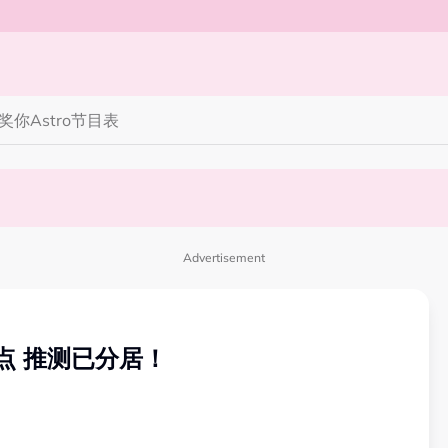
奖你
Astro节目表
完蜘蛛人，马上又去演忍者”
笑丧》”！10月31日登场
Advertisement
点 推测已分居！