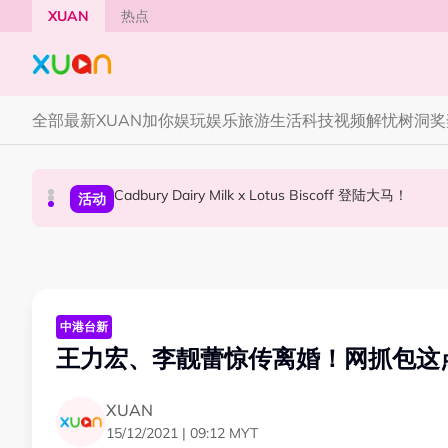
Skip to main content
XUAN
热点
全部
最新
XUAN加你娱玩
娱乐
旅游
生活
科技
视频
解忧树洞
奖
Cadbury Dairy Milk x Lotus Biscoff 登陆大马！
Tom Holland “Spiderman” 替身曝光！“替
Henn国贤 “Aunty Henn 脱口秀专场 《笑笑笑
国际星闻
活动
本地星闻
中港台新
王力宏、李靓蕾惊传离婚！网抓包这
XUAN
15/12/2021 | 09:12 MYT