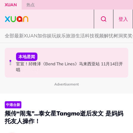
Skip to main content
XUAN
热点
登入
全部
最新
XUAN加你娱玩
娱乐
旅游
生活
科技
视频
解忧树洞
奖奖
中港台新
中港台新
本地星闻
63岁关之琳被曝新男友小她36岁！亲自发文回应 “奶孙恋”
范玮琪大马开唱！一家四口来马 黑人公开寻美食介绍“可以
官宣！邱锋泽《Bend The Lines》马来西亚站 11月14日开
推荐一下吗？”
唱
Advertisement
中港台新
频传“闹鬼”...泰女星Tangmo逝后发文 是妈妈
托友人操作！