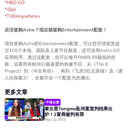
*HBO GO
*iQiyi
*TVBAnywhere+
还没签购Astro？现在就签购Entertainment配套！
现在签购Astro的Entertainment配套，可让您尽情观赏超
过105个本地、国际及儿童节目频道，还可使用Astro GO
应用程序。透过这配套，你可以每月RM89.99最低的价
格，追看所有粉丝们最喜爱的热爆节目，从《The X
Project》到《今生有你》，再到《飞虎3壮志英雄》及《唐
人街探案3》，全都尽在一个配套为您播出。
更多文章
中港台新
泰女星Tangmo坠河案宣判结果出
炉！2富商被判有罪
May 11, 2023