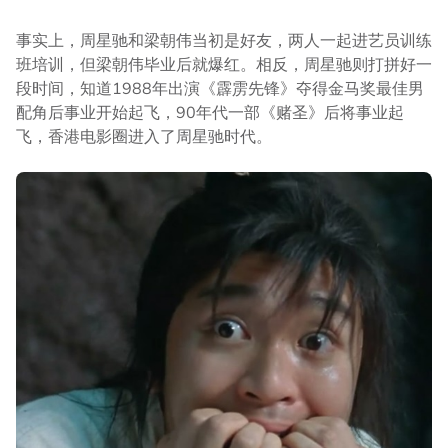
事实上，周星驰和梁朝伟当初是好友，两人一起进艺员训练
班培训，但梁朝伟毕业后就爆红。相反，周星驰则打拼好一
段时间，知道1988年出演《霹雳先锋》夺得金马奖最佳男
配角后事业开始起飞，90年代一部《赌圣》后将事业起
飞，香港电影圈进入了周星驰时代。