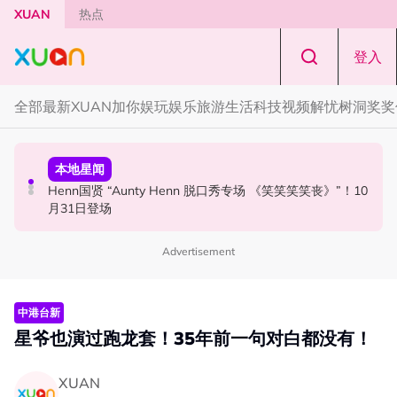
Skip to main content
XUAN
热点
登入
全部
最新
XUAN加你娱玩
娱乐
旅游
生活
科技
视频
解忧树洞
奖奖
国际星闻
活动
本地星闻
Tom Holland “Spiderman” 替身曝光！“替完蜘蛛人，马上
Cadbury Dairy Milk x Lotus Biscoff 登陆大马！
Henn国贤 “Aunty Henn 脱口秀专场 《笑笑笑笑丧》”！10
又去演忍者”
月31日登场
Advertisement
中港台新
星爷也演过跑龙套！35年前一句对白都没有！
XUAN