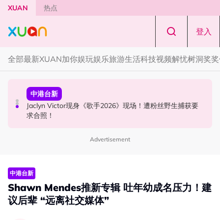
Skip to main content
XUAN
热点
登入
全部
最新
XUAN加你娱玩
娱乐
旅游
生活
科技
视频
解忧树洞
奖奖
国际星闻
中港台新
中港台新
YG大楼遭女粉持高尔夫球杆猛砸！BLACKPINK 10周年最
Jaclyn Victor现身《歌手2026》现场！遭粉丝野生捕获要
中国《歌手2026》 “歌王之战” 成绩出炉！胡彦斌夺得歌王
新进展曝光！
求合照！
宝座！
Advertisement
中港台新
Shawn Mendes推新专辑 吐年幼成名压力！建
议后辈 “远离社交媒体”