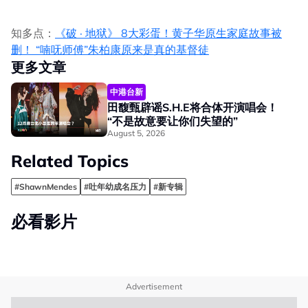
知多点：
《破 · 地狱》 8大彩蛋！黄子华原生家庭故事被
删！ “喃呒师傅”朱柏康原来是真的基督徒
更多文章
中港台新
田馥甄辟谣S.H.E将合体开演唱会！
“不是故意要让你们失望的”
August 5, 2026
Related Topics
#ShawnMendes
#吐年幼成名压力
#新专辑
必看影片
Advertisement