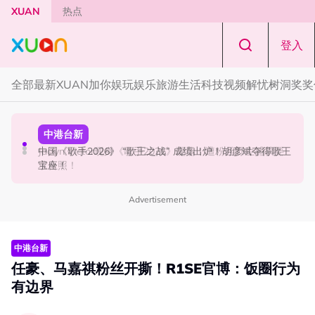
Skip to main content
XUAN
热点
登入
全部
最新
XUAN加你娱玩
娱乐
旅游
生活
科技
视频
解忧树洞
奖奖
国际星闻
中港台新
中港台新
YG大楼遭女粉持高尔夫球杆猛砸！BLACKPINK 10周年最
Jaclyn Victor现身《歌手2026》现场！遭粉丝野生捕获要
中国《歌手2026》 “歌王之战” 成绩出炉！胡彦斌夺得歌王
新进展曝光！
求合照！
宝座！
Advertisement
中港台新
任豪、马嘉祺粉丝开撕！R1SE官博：饭圈行为
有边界