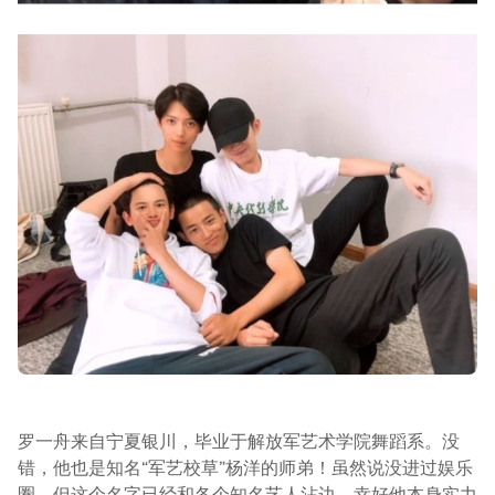
罗一舟来自宁夏银川，毕业于解放军艺术学院舞蹈系。没
错，他也是知名“军艺校草”杨洋的师弟！虽然说没进过娱乐
圈，但这个名字已经和各个知名艺人沾边。幸好他本身实力