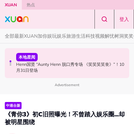
Skip to main content
XUAN
热点
登入
全部
最新
XUAN加你娱玩
娱乐
旅游
生活
科技
视频
解忧树洞
奖奖
活动
本地星闻
国际星闻
Cadbury Dairy Milk x Lotus Biscoff 登陆大马！
Henn国贤 “Aunty Henn 脱口秀专场 《笑笑笑笑丧》”！10
Tom Holland “Spiderman” 替身曝光！“替完蜘蛛人，马上
月31日登场
又去演忍者”
Advertisement
中港台新
《青你3》初C旧照曝光！不曾踏入娱乐圈...却
被明星围绕