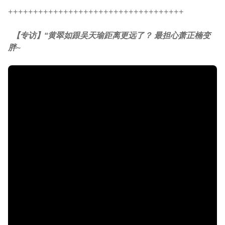
+++++++++++++++++++++++++++++++++++
【专访】“黄翠如跟吴天瑜距离更远了？ 最担心萧正楠变
胖~