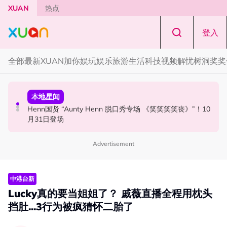
Skip to main content
XUAN
热点
登入
全部
最新
XUAN加你娱玩
娱乐
旅游
生活
科技
视频
解忧树洞
奖奖
国际星闻
活动
本地星闻
Tom Holland “Spiderman” 替身曝光！“替完蜘蛛人，马上
Cadbury Dairy Milk x Lotus Biscoff 登陆大马！
Henn国贤 “Aunty Henn 脱口秀专场 《笑笑笑笑丧》”！10
又去演忍者”
月31日登场
Advertisement
中港台新
Lucky真的要当姐姐了？ 戚薇直播全程用枕头
挡肚...3行为被疯猜怀二胎了