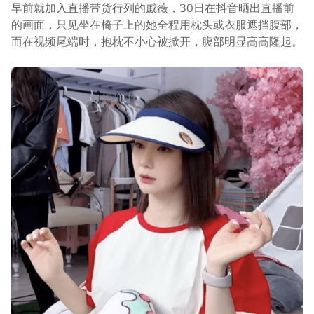
早前就加入直播带货行列的戚薇，30日在抖音晒出直播前
的画面，只见坐在椅子上的她全程用枕头或衣服遮挡腹部，
而在视频尾端时，抱枕不小心被掀开，腹部明显高高隆起。