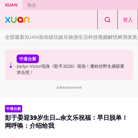
Skip to main content
XUAN
热点
登入
全部
最新
XUAN加你娱玩
娱乐
旅游
生活
科技
视频
解忧树洞
奖奖
国际星闻
中港台新
中港台新
YG大楼遭女粉持高尔夫球杆猛砸！BLACKPINK 10周年最
Jaclyn Victor现身《歌手2026》现场！遭粉丝野生捕获要
中国《歌手2026》 “歌王之战” 成绩出炉！胡彦斌夺得歌王
新进展曝光！
求合照！
宝座！
Advertisement
中港台新
彭于晏迎39岁生日...余文乐祝福：早日脱单！
网呼唤：介绍给我