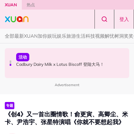
Skip to main content
XUAN
热点
登入
全部
最新
XUAN加你娱玩
娱乐
旅游
生活
科技
视频
解忧树洞
奖奖
国际星闻
活动
本地星闻
Tom Holland “Spiderman” 替身曝光！“替完蜘蛛人，马上
Cadbury Dairy Milk x Lotus Biscoff 登陆大马！
Henn国贤 “Aunty Henn 脱口秀专场 《笑笑笑笑丧》”！10
又去演忍者”
月31日登场
Advertisement
专题
《创4》又一首出圈情歌！俞更寅、高卿尘、米
卡、尹浩宇、张星特演唱《你就不要想起我》