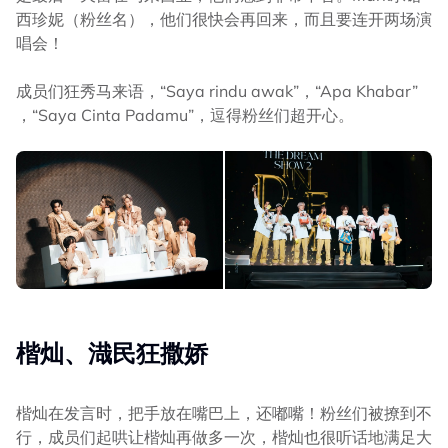
西珍妮（粉丝名），他们很快会再回来，而且要连开两场演
唱会！
成员们狂秀马来语，“Saya rindu awak”，“Apa Khabar”
，“Saya Cinta Padamu”，逗得粉丝们超开心。
楷灿、渽民狂撒娇
楷灿在发言时，把手放在嘴巴上，还嘟嘴！粉丝们被撩到不
行，成员们起哄让楷灿再做多一次，楷灿也很听话地满足大