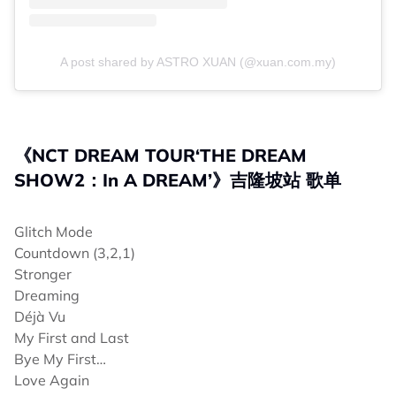
A post shared by ASTRO XUAN (@xuan.com.my)
《NCT DREAM TOUR‘THE DREAM
SHOW2：In A DREAM’》吉隆坡站 歌单
Glitch Mode
Countdown (3,2,1)
Stronger
Dreaming
Déjà Vu
My First and Last
Bye My First…
Love Again