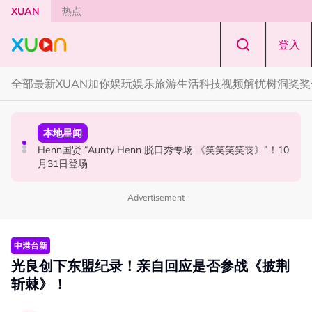
Skip to main content
XUAN
热点
登入
全部
最新
XUAN加你娱玩
娱乐
旅游
生活
科技
视频
解忧树洞
奖奖
国际星闻
活动
本地星闻
Tom Holland “Spiderman” 替身曝光！“替完蜘蛛人，马上
Cadbury Dairy Milk x Lotus Biscoff 登陆大马！
Henn国贤 “Aunty Henn 脱口秀专场 《笑笑笑笑丧》”！10
又去演忍者”
月31日登场
Advertisement
中港台新
光良创下东盟纪录！亲自回应是否参战《披荆
斩棘》！