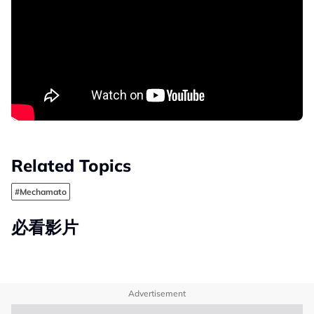
Related Topics
#Mechamato
必看影片
Advertisement