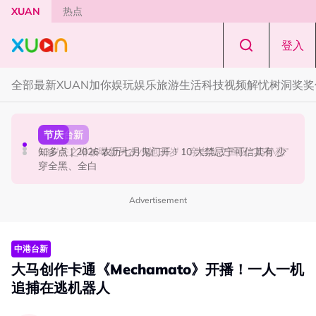
Skip to main content
XUAN
热点
登入
全部
最新
XUAN加你娱玩
娱乐
旅游
生活
科技
视频
解忧树洞
奖奖
本地星闻
中港台新
节庆
官宣！邱锋泽《Bend The Lines》马来西亚站 11月14日开
63岁关之琳被曝新男友小她36岁！亲自发文回应 “奶孙恋”
知多点 | 2026 农历七月鬼门开！10 大禁忌宁可信其有 少
唱
穿全黑、全白
Advertisement
中港台新
大马创作卡通《Mechamato》开播！一人一机
追捕在逃机器人