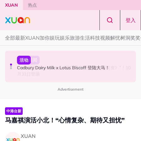
Skip to main content
XUAN
热点
登入
全部
最新
XUAN加你娱玩
娱乐
旅游
生活
科技
视频
解忧树洞
奖奖
国际星闻
活动
本地星闻
Tom Holland “Spiderman” 替身曝光！“替完蜘蛛人，马上
Cadbury Dairy Milk x Lotus Biscoff 登陆大马！
Henn国贤 “Aunty Henn 脱口秀专场 《笑笑笑笑丧》”！10
又去演忍者”
月31日登场
Advertisement
中港台新
马嘉祺演活小北！“心情复杂、期待又担忧”
XUAN