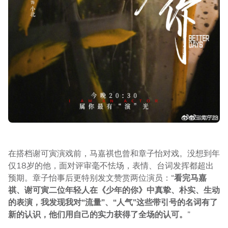
在搭档谢可寅演戏前，马嘉祺也曾和章子怡对戏。没想到年
仅18岁的他，面对评审毫不怯场，表情、台词发挥都超出
预期。章子怡事后更特别发文赞赏两位演员：“
看完马嘉
祺、谢可寅二位年轻人在《少年的你》中真挚、朴实、生动
的表演，我发现我对“流量”、“人气”这些带引号的名词有了
新的认识，他们用自己的实力获得了全场的认可。
”