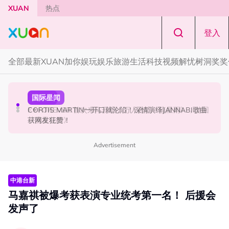
Skip to main content
XUAN
热点
登入
全部
最新
XUAN加你娱玩
娱乐
旅游
生活
科技
视频
解忧树洞
奖奖
国际星闻
演唱会
国际星闻
张员瑛频陷耍大牌争议！首度吐心声：真相终究会浮出水
F✦FOREVER 首次来马开唱！万人合唱《流星雨》，梦回
CORTIS MARTIN一开口就沦陷！深情演绎JANNABI歌曲
面！
《流星花园》
获网友狂赞！
Advertisement
中港台新
马嘉祺被爆考获表演专业统考第一名！ 后援会
发声了