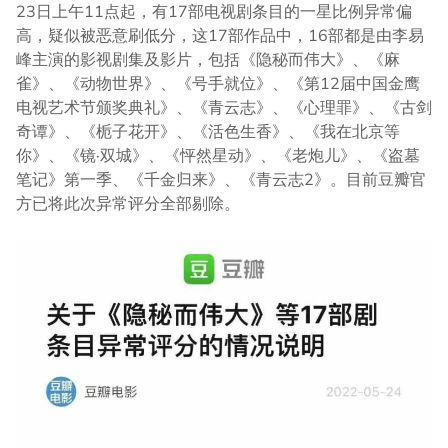
23日上午11点起，有17部电视剧条目的一星比例异常偏
高，疑似被恶意刷低分，这17部作品中，16部都是由李易
峰主演的影视剧集及影片，包括《隐秘而伟大》、《麻
雀》、《动物世界》、《号手就位》、《第12届中国金鹰
电视艺术节颁奖典礼》、《青云志》、《心理罪》、《古剑
奇谭》、《栀子花开》、《活色生香》、《我在北京等
你》、《镜·双城》、《怦然星动》、《老炮儿》、《盗墓
笔记》第一季、《千金归来》、《青云志2》。目前豆瓣官
方已将此次异常评分全部剔除。