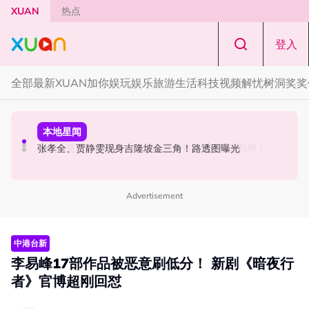
Skip to main content
XUAN
热点
登入
全部
最新
XUAN加你娱玩
娱乐
旅游
生活
科技
视频
解忧树洞
奖奖
节庆
国际星闻
本地星闻
知多点｜农历七月鬼门开！ 2026年4大生肖最容易招阴
骗走伯贤、泰民酬劳！车佳元涉嫌诈欺300亿遭羁押！
张孝全、贾静雯现身吉隆坡金三角！路透图曝光
Advertisement
中港台新
李易峰17部作品被恶意刷低分！ 新剧《暗夜行
者》官博超刚回怼