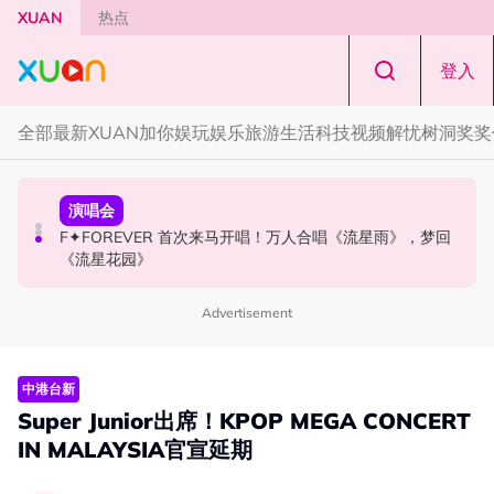
Skip to main content
XUAN
热点
登入
全部
最新
XUAN加你娱玩
娱乐
旅游
生活
科技
视频
解忧树洞
奖奖
国际星闻
国际星闻
演唱会
CORTIS MARTIN一开口就沦陷！深情演绎JANNABI歌曲
张员瑛频陷耍大牌争议！首度吐心声：真相终究会浮出水
F✦FOREVER 首次来马开唱！万人合唱《流星雨》，梦回
获网友狂赞！
面！
《流星花园》
Advertisement
中港台新
Super Junior出席！KPOP MEGA CONCERT
IN MALAYSIA官宣延期