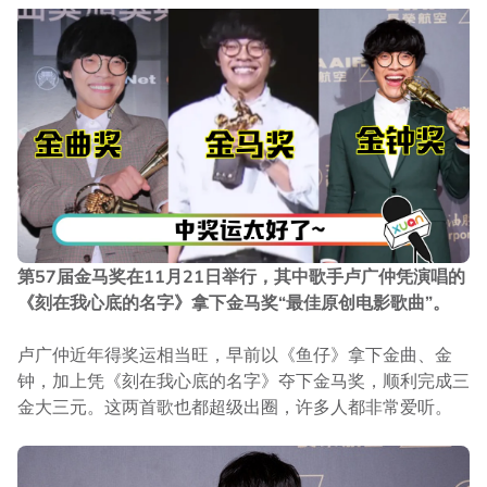
后”，因此她忍不住在台上哭了。另外，她也是最佳女配角
得主，并且在领取该奖时就已经哭过一次。
第57届金马奖在11月21日举行，其中歌手卢广仲凭演唱的
《刻在我心底的名字》拿下金马奖“最佳原创电影歌曲”。
卢广仲近年得奖运相当旺，早前以《鱼仔》拿下金曲、金
钟，加上凭《刻在我心底的名字》夺下金马奖，顺利完成三
金大三元。这两首歌也都超级出圈，许多人都非常爱听。
▼年仅20岁的台湾演员陈妍霏凭《无声》获“最佳新演员”，
她发表得奖感言时同样泪奔了。