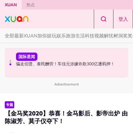
Skip to main content
XUAN
热点
登入
全部
最新
XUAN加你娱玩
娱乐
旅游
生活
科技
视频
解忧树洞
奖奖
节庆
国际星闻
本地星闻
知多点｜农历七月鬼门开！ 2026年4大生肖最容易招阴
骗走伯贤、泰民酬劳！车佳元涉嫌诈欺300亿遭羁押！
张孝全、贾静雯现身吉隆坡金三角！路透图曝光
Advertisement
专题
【金马奖2020】恭喜！金马影后、影帝出炉 由
陈淑芳、莫子仪夺下！