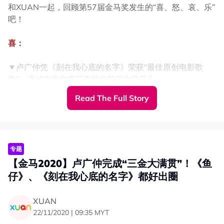
和XUAN一起，回顾第57届金马奖发生的“喜、怒、哀、乐”
吧！
喜：
▼卢广仲凭《刻在我心底的名字》荣获“最佳原创电影歌
曲”，透过连线方式获奖的他笑得非常开心。
Read The Full Story
专题
【金马2020】卢广仲完成“三金大满贯”！《鱼
仔》、《刻在我心底的名字》都好出圈
XUAN
22/11/2020 | 09:35 MYT
▼81岁的陈淑芳拍戏63年，首次入围金马奖就获“双料影