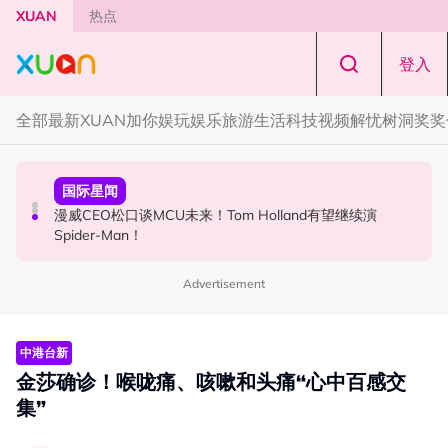
Skip to main content
XUAN
热点
登入
全部
最新
XUAN加你娱玩
娱乐
旅游
生活
科技
视频
解忧树洞
奖奖
演唱会
国际星闻
国际星闻
F✦FOREVER 首次来马开唱！万人合唱《流星雨》，梦回
漫威CEO松口谈MCU未来！Tom Holland有望继续演
张员瑛频陷耍大牌争议！首度吐心声：真相终究会浮出水
《流星花园》
Spider-Man！
面！
Advertisement
中港台新
金莎确诊！喉咙痛、咳嗽和头痛“心中百感交
集”