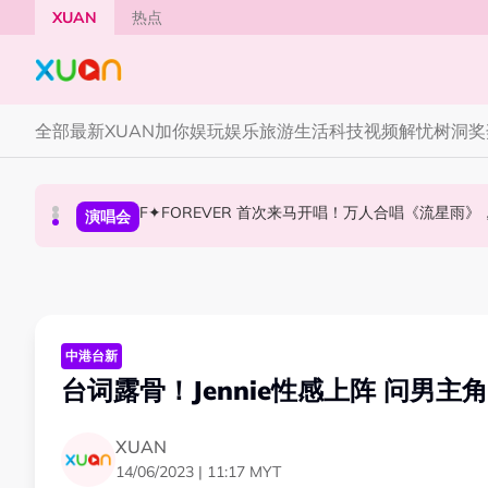
Skip to main content
XUAN
热点
全部
最新
XUAN加你娱玩
娱乐
旅游
生活
科技
视频
解忧树洞
奖
F✦FOREVER 首次来马开唱！万人合唱《流星雨
张员瑛频陷耍大牌争议！首度吐心声：真相终究
CORTIS MARTIN一开口就沦陷！深情演绎JAN
国际星闻
演唱会
国际星闻
中港台新
台词露骨！Jennie性感上阵 问男主
XUAN
14/06/2023 | 11:17 MYT