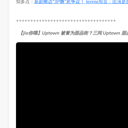
知多点：
新剧擦边“3P舞”惹争议！ Jennie坦言：出演
+++++++++++++++++++++++++++++++++++
【Jio你哦】Uptown 被誉为甜品街？三间 Uptow