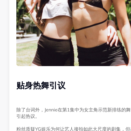
贴身热舞引议
除了台词外，Jennie在第1集中为女主角示范新排练
引起热议。
粉丝质疑YG娱乐为何让艺人接拍如此大尺度的剧集，但相