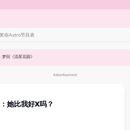
奖你
Astro节目表
》，梦回《流星花园》
会浮出水面！
NABI歌曲获网友狂赞！
Advertisement
角：她比我好X吗？